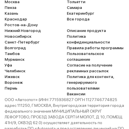
Москва
Тольятти
Пенза
Самара
Казань
Екатеринбург
Краснодар
Все города
Ростов-на-Дону
Нижний Новгород
Описание продукта
Новосибирск
Политика
Санкт-Петербург
конфиденциальности
Волгоград
Правила работы программы
Тамбов
Пользовательское
Мурманск
соглашение
Уфа
Согласие на получение
Челябинск
рекламных рассылок
Ижевск
Политика для контента,
Воронеж
генерируемого
Пермь
пользователями
Вакансии
ООО «Автоспот» (ИНН 7715936827 ОРГН 1127746774825
адрес 111250, Г.МОСКВА, Внутригородская территория города
федерального значения МУНИЦИПАЛЬНЫЙ ОКРУГ
ЛЕФОРТОВО, ПРОЕЗД ЗАВОДА СЕРП И МОЛОТ, Д. 10, ПОМЕЩ.
41Н/9, ОКВЭД 62.0) осуществляет деятельность по
разработке ПО «Autospot» и предоставлению лицензий на ПО.