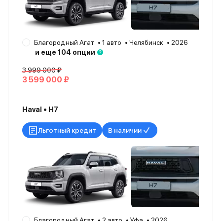
Благородный Агат
1 авто
Челябинск
2026
и еще 104 опции
3 999 000 ₽
3 599 000 ₽
Haval • H7
Льготный кредит
В наличии
Благородный Агат
2 авто
Уфа
2026