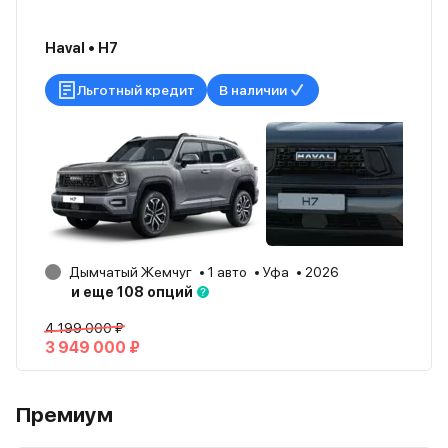
Haval • H7
Льготный кредит
В наличии
Дымчатый Жемчуг
1 авто
Уфа
2026
и еще 108 опций
4 199 000 ₽
3 949 000 ₽
Премиум