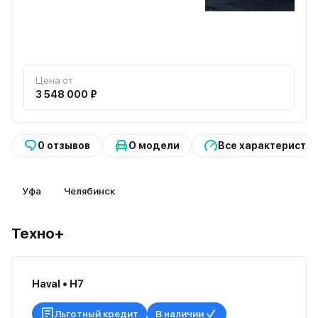
Цена от
3 548 000 ₽
0 отзывов
О модели
Все характеристи
Уфа
Челябинск
Техно+
Haval • H7
Льготный кредит
В наличии