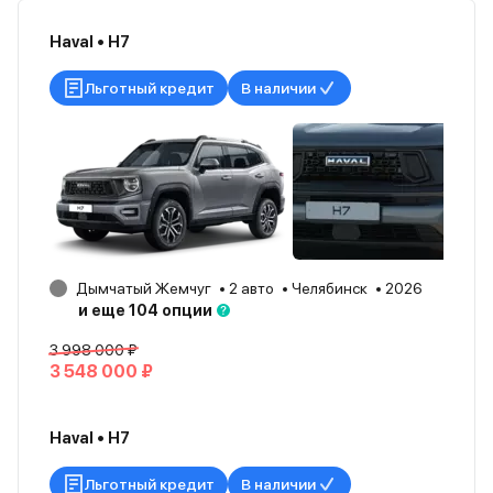
Haval • H7
Льготный кредит
В наличии
Дымчатый Жемчуг
2 авто
Челябинск
2026
и еще 104 опции
3 998 000 ₽
3 548 000 ₽
Haval • H7
Льготный кредит
В наличии