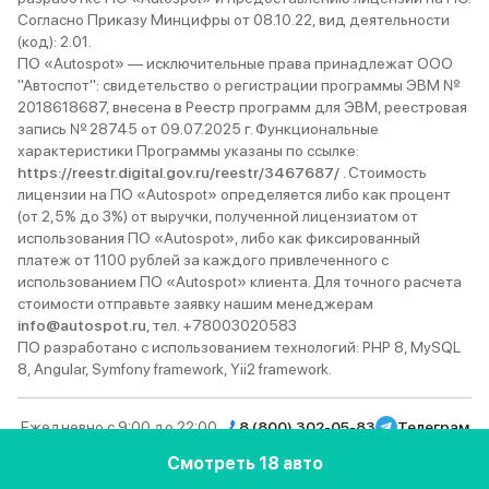
Согласно Приказу Минцифры от 08.10.22, вид деятельности
(код): 2.01.
ПО «Autospot» — исключительные права принадлежат ООО
"Автоспот": свидетельство о регистрации программы ЭВМ №
2018618687, внесена в Реестр программ для ЭВМ, реестровая
запись № 28745 от 09.07.2025 г. Функциональные
характеристики Программы указаны по ссылке:
https://reestr.digital.gov.ru/reestr/3467687/
. Стоимость
лицензии на ПО «Autospot» определяется либо как процент
(от 2,5% до 3%) от выручки, полученной лицензиатом от
использования ПО «Autospot», либо как фиксированный
платеж от 1100 рублей за каждого привлеченного с
использованием ПО «Autospot» клиента. Для точного расчета
стоимости отправьте заявку нашим менеджерам
info@autospot.ru
, тел. +78003020583
ПО разработано с использованием технологий: PHP 8, MySQL
8, Angular, Symfony framework, Yii2 framework.
Ежедневно с 9:00 до 22:00
8 (800) 302-05-83
Телеграм
Вконтакте
YouTube
Rutube
MAX
Дзен
Смотреть 18 авто
© 2013–2026 Autospot