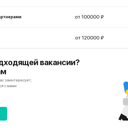
от 100000 ₽
артнерами
от 120000 ₽
дходящей вакансии?
ам
ас заинтересует,
я с вами