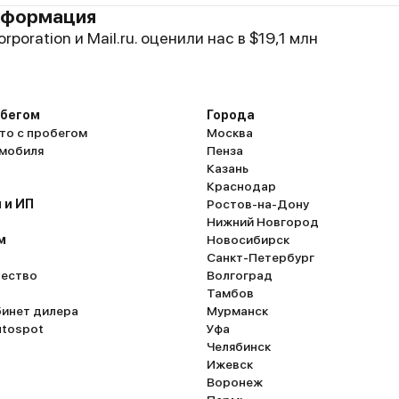
нформация
rporation и Mail.ru. оценили нас в $19,1 млн
обегом
Города
то с пробегом
Москва
омобиля
Пенза
Казань
Краснодар
 и ИП
Ростов-на-Дону
Нижний Новгород
м
Новосибирск
Санкт-Петербург
ество
Волгоград
Тамбов
бинет дилера
Мурманск
utospot
Уфа
Челябинск
Ижевск
Воронеж