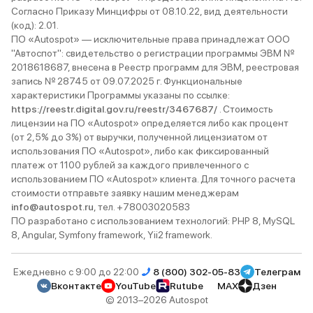
Согласно Приказу Минцифры от 08.10.22, вид деятельности
(код): 2.01.
ПО «Autospot» — исключительные права принадлежат ООО
"Автоспот": свидетельство о регистрации программы ЭВМ №
2018618687, внесена в Реестр программ для ЭВМ, реестровая
запись № 28745 от 09.07.2025 г. Функциональные
характеристики Программы указаны по ссылке:
https://reestr.digital.gov.ru/reestr/3467687/
. Стоимость
лицензии на ПО «Autospot» определяется либо как процент
(от 2,5% до 3%) от выручки, полученной лицензиатом от
использования ПО «Autospot», либо как фиксированный
платеж от 1100 рублей за каждого привлеченного с
использованием ПО «Autospot» клиента. Для точного расчета
стоимости отправьте заявку нашим менеджерам
info@autospot.ru
, тел. +78003020583
ПО разработано с использованием технологий: PHP 8, MySQL
8, Angular, Symfony framework, Yii2 framework.
Ежедневно с 9:00 до 22:00
8 (800) 302-05-83
Телеграм
Вконтакте
YouTube
Rutube
MAX
Дзен
© 2013–2026 Autospot