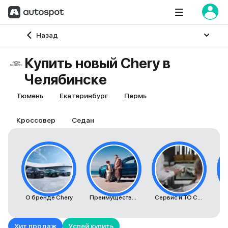
Главная
Назад
Купить новый Chery в
Челябинске
Тюмень
Екатеринбург
Пермь
Кроссовер
Седан
О бренде Chery
Преимущества автомобилей Chery
Сервис и ТО Chery
К
Хит продаж
Успей купить