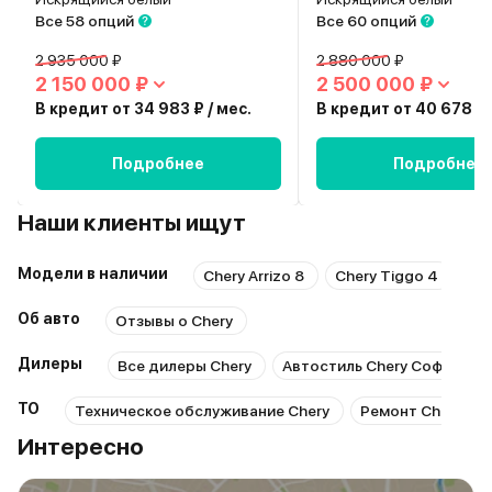
Все 58 опций
Все 60 опций
2 935 000 ₽
2 880 000 ₽
2 150 000 ₽
2 500 000 ₽
В кредит от 34 983 ₽ / мес.
В кредит от 40 678 ₽ 
Подробнее
Подробнее
Наши клиенты ищут
Модели в наличии
Chery Arrizo 8
Chery Tiggo 4
Ch
Об авто
Отзывы о Chery
Дилеры
Все дилеры Chery
Автостиль Chery Софийска
ТО
Техническое обслуживание Chery
Ремонт Chery
Интересно