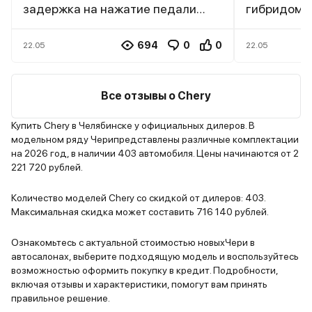
задержка на нажатие педали
гибридом, 
газа. Коробка передач (7-
рискнуть и
ступенчатый робот) работает
Внешний ви
694
0
0
22.05
22.05
плавно, но иногда задумывается
Hybrid про
при переключениях. Расход
Машина вы
топлива в городе достаточно
современно
Все отзывы о Chery
высокий – около 12-13 литров на
Хромирова
100 км. Из плюсов также стоит
стильная р
Купить Chery в Челябинске у официальных дилеров. В
модельном ряду Черипредставлены различные комплектации
отметить богатую комплектацию.
светодиод
на 2026 год, в наличии 403 автомобиля. Цены начинаются от 2
Есть все необходимые опции:
создается
221 720 рублей.
адаптивный круиз-контроль,
автомобиля
камеры кругового обзора,
Салон тоже
Количество моделей Chery со скидкой от дилеров: 403.
панорамная крыша,
качествен
Максимальная скидка может составить 716 140 рублей.
электропривод сидений и т.д.
отделки, у
Мультимедийная система
электрорег
Ознакомьтесь с актуальной стоимостью новыхЧери в
автосалонах, выберите подходящую модель и воспользуйтесь
работает быстро и без глюков. В
но главное,
возможностью оформить покупку в кредит. Подробности,
целом, Chery Tiggo 9 неплохой
гибридная 
включая отзывы и характеристики, помогут вам принять
автомобиль.
Динамика р
правильное решение.
машина уве