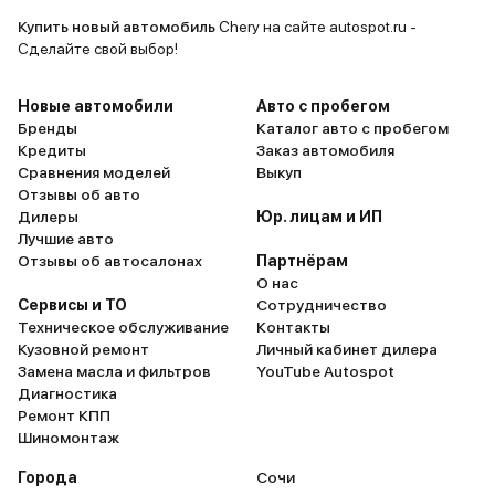
с места, та
Купить новый автомобиль
Chery на сайте autospot.ru -
этом, в го
Сделайте свой выбор!
практичес
передвигат
Новые автомобили
Авто с пробегом
что сущест
Бренды
Каталог авто с пробегом
Кредиты
Заказ автомобиля
топливо. З
Сравнения моделей
Выкуп
электротяг
Отзывы об авто
для ежедн
Дилеры
Юр. лицам и ИП
работу и п
Лучшие авто
Управляемо
Отзывы об автосалонах
Партнёрам
О нас
Hybrid тож
Сервисы и ТО
Сотрудничество
хорошо дер
Техническое обслуживание
Контакты
информати
Кузовной ремонт
Личный кабинет дилера
комфортная
Замена масла и фильтров
YouTube Autospot
шумоизоляц
Диагностика
Ремонт КПП
Отличный а
Шиномонтаж
деньги. Ре
Города
Сочи