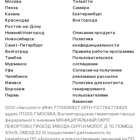
Москва
Тольятти
Пенза
Самара
Казань
Екатеринбург
Краснодар
Все города
Ростов-на-Дону
Нижний Новгород
Описание продукта
Новосибирск
Политика
Санкт-Петербург
конфиденциальности
Волгоград
Правила работы программы
Тамбов
Пользовательское
Мурманск
соглашение
Уфа
Согласие на получение
Челябинск
рекламных рассылок
Ижевск
Политика для контента,
Воронеж
генерируемого
Пермь
пользователями
Вакансии
ООО «Автоспот» (ИНН 7715936827 ОРГН 1127746774825
адрес 111250, Г.МОСКВА, Внутригородская территория города
федерального значения МУНИЦИПАЛЬНЫЙ ОКРУГ
ЛЕФОРТОВО, ПРОЕЗД ЗАВОДА СЕРП И МОЛОТ, Д. 10, ПОМЕЩ.
41Н/9, ОКВЭД 62.0) осуществляет деятельность по
разработке ПО «Autospot» и предоставлению лицензий на ПО.