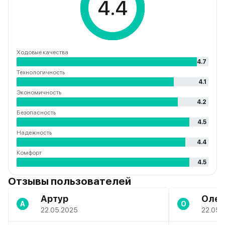
4.4
Ходовые качества
4.7
Технологичность
4.1
Экономичность
4.2
Безопасность
4.5
Надежность
4.4
Комфорт
4.5
Отзывы пользователей
Артур
Олег
А
О
22.05.2025
22.05.