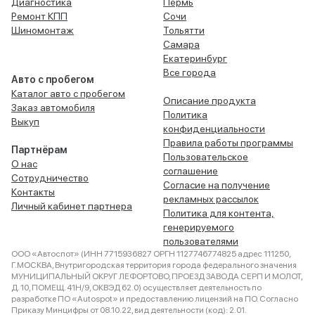
Диагностика
Пермь
Ремонт КПП
Сочи
Шиномонтаж
Тольятти
Самара
Екатеринбург
Все города
Авто с пробегом
Каталог авто с пробегом
Описание продукта
Заказ автомобиля
Политика
Выкуп
конфиденциальности
Правила работы программы
Партнёрам
Пользовательское
О нас
соглашение
Сотрудничество
Согласие на получение
Контакты
рекламных рассылок
Личный кабинет партнера
Политика для контента,
генерируемого
пользователями
ООО «Автоспот» (ИНН 7715936827 ОРГН 1127746774825 адрес 111250,
Г.МОСКВА, Внутригородская территория города федерального значения
МУНИЦИПАЛЬНЫЙ ОКРУГ ЛЕФОРТОВО, ПРОЕЗД ЗАВОДА СЕРП И МОЛОТ,
Д. 10, ПОМЕЩ. 41Н/9, ОКВЭД 62.0) осуществляет деятельность по
разработке ПО «Autospot» и предоставлению лицензий на ПО. Согласно
Приказу Минцифры от 08.10.22, вид деятельности (код): 2.01.