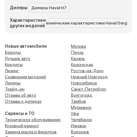
Дилеры
Дилеры Haval H7
Характеристики
Технические характеристики Haval Dargo
Тех
других моделей
Новые автомобили
Москва
Бренды
Пенза
Лучшие авто
Казань
Кредиты
Краснодар
Лизинг
Ростов-на-Дону
Сравнения моделей
Нижний Новгород
Дилеры
Новосибирск
Трейд-ин
Санкт-Петербург
Отзывы об авто
Волгоград
Отзывы о дилерах
Тамбов
Мурманск
Сервисы и ТО
Уфа
Техническое обслуживание
Челябинск
Кузовной ремонт
Ижевск
Замена масла и фильтров
Воронеж