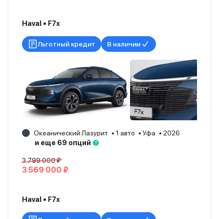
Haval • F7x
Льготный кредит
В наличии
Океанический Лазурит
1 авто
Уфа
2026
и еще 69 опций
3 799 000 ₽
3 569 000 ₽
Haval • F7x