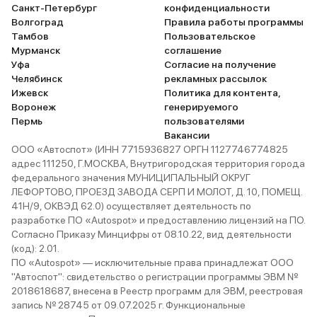
Санкт-Петербург
конфиденциальности
Волгоград
Правила работы программы
Тамбов
Пользовательское
Мурманск
соглашение
Уфа
Согласие на получение
Челябинск
рекламных рассылок
Ижевск
Политика для контента,
Воронеж
генерируемого
Пермь
пользователями
Вакансии
ООО «Автоспот» (ИНН 7715936827 ОРГН 1127746774825
адрес 111250, Г.МОСКВА, Внутригородская территория города
федерального значения МУНИЦИПАЛЬНЫЙ ОКРУГ
ЛЕФОРТОВО, ПРОЕЗД ЗАВОДА СЕРП И МОЛОТ, Д. 10, ПОМЕЩ.
41Н/9, ОКВЭД 62.0) осуществляет деятельность по
разработке ПО «Autospot» и предоставлению лицензий на ПО.
Согласно Приказу Минцифры от 08.10.22, вид деятельности
(код): 2.01.
ПО «Autospot» — исключительные права принадлежат ООО
"Автоспот": свидетельство о регистрации программы ЭВМ №
2018618687, внесена в Реестр программ для ЭВМ, реестровая
запись № 28745 от 09.07.2025 г. Функциональные