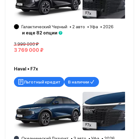
Галактический Черный
2 авто
Уфа
2026
и еще 82 опции
3 999 000 ₽
3 769 000 ₽
Haval • F7x
Льготный кредит
В наличии
Океанический Лазурит
3 авто
Уфа
2026