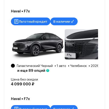
Haval • F7x
Льготный кредит
В наличии
Галактический Черный
1 авто
Челябинск
2026
и еще 89 опций
Цена без скидки
4 099 000 ₽
Haval • F7x