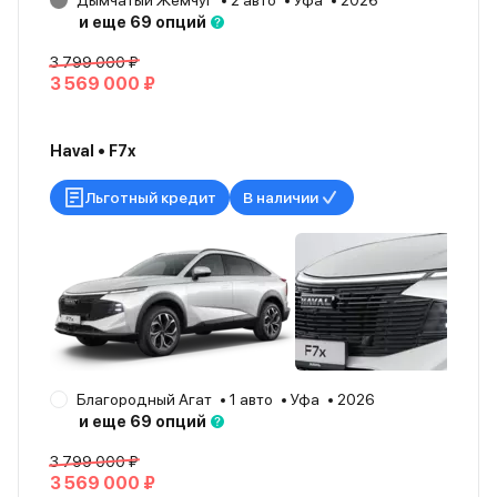
Дымчатый Жемчуг
2 авто
Уфа
2026
и еще 69 опций
3 799 000 ₽
3 569 000 ₽
Haval • F7x
Льготный кредит
В наличии
Благородный Агат
1 авто
Уфа
2026
и еще 69 опций
3 799 000 ₽
3 569 000 ₽