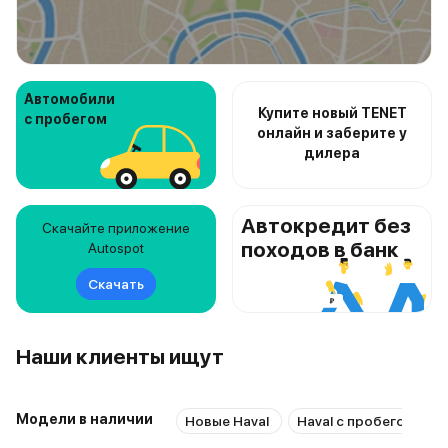
Автомобили
Купите новый TENET
с пробегом
онлайн и заберите у
дилера
Автокредит без
Скачайте приложение
походов в банк
Autospot
Скачать
Наши клиенты ищут
Модели в наличии
Новые Haval
Haval с пробегом