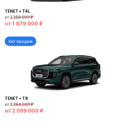
TENET • T4L
от
2 359 000 ₽
от
1 879 000 ₽
Хит продаж
TENET • T8
от
3 394 000 ₽
от
2 599 000 ₽