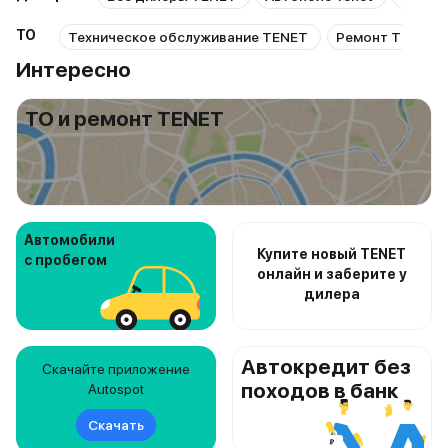
ТО
Техническое обслуживание TENET
Ремонт TENET
Интересно
ТО и ремонт TENET
Автомобили
Купите новый TENET
с пробегом
онлайн и заберите у
дилера
Автокредит без
Скачайте приложение
походов в банк
Autospot
Скачать