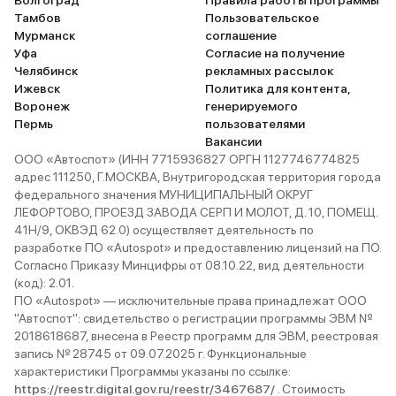
Волгоград
Правила работы программы
Тамбов
Пользовательское
Мурманск
соглашение
Уфа
Согласие на получение
Челябинск
рекламных рассылок
Ижевск
Политика для контента,
Воронеж
генерируемого
Пермь
пользователями
Вакансии
ООО «Автоспот» (ИНН 7715936827 ОРГН 1127746774825
адрес 111250, Г.МОСКВА, Внутригородская территория города
федерального значения МУНИЦИПАЛЬНЫЙ ОКРУГ
ЛЕФОРТОВО, ПРОЕЗД ЗАВОДА СЕРП И МОЛОТ, Д. 10, ПОМЕЩ.
41Н/9, ОКВЭД 62.0) осуществляет деятельность по
разработке ПО «Autospot» и предоставлению лицензий на ПО.
Согласно Приказу Минцифры от 08.10.22, вид деятельности
(код): 2.01.
ПО «Autospot» — исключительные права принадлежат ООО
"Автоспот": свидетельство о регистрации программы ЭВМ №
2018618687, внесена в Реестр программ для ЭВМ, реестровая
запись № 28745 от 09.07.2025 г. Функциональные
характеристики Программы указаны по ссылке:
https://reestr.digital.gov.ru/reestr/3467687/
. Стоимость