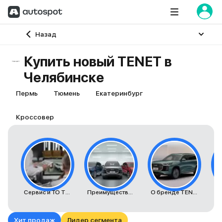
Главная
Назад
Купить новый TENET в
Челябинске
Пермь
Тюмень
Екатеринбург
Кроссовер
Сервис и ТО TENET
Преимущества автомобилей TENET
О бренде TENET
К
Хит продаж
Лидер сегмента