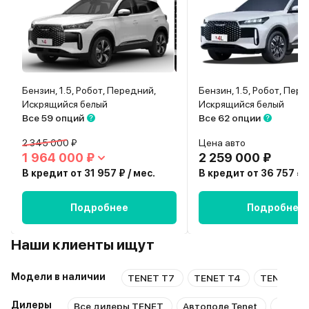
Бензин, 1.5, Робот, Передний,
Бензин, 1.5, Робот, Пер
Искрящийся белый
Искрящийся белый
Все 59 опций
Все 62 опции
2 345 000 ₽
Цена авто
1 964 000 ₽
2 259 000 ₽
В кредит от 31 957 ₽ / мес.
В кредит от 36 757 ₽ /
Подробнее
Подробнее
Наши клиенты ищут
Модели в наличии
TENET T7
TENET T4
TENET T8
Дилеры
Все дилеры TENET
Автополе Tenet
TENET