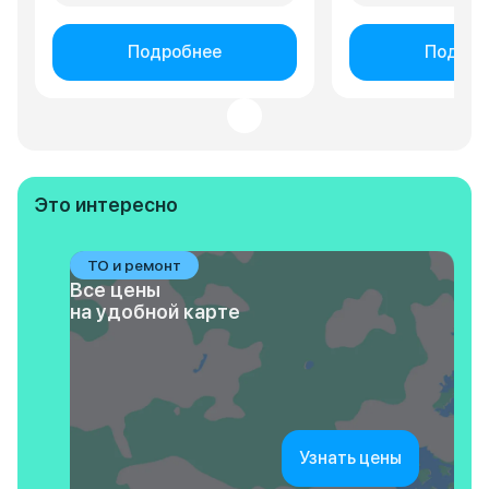
Подробнее
Подроб
Это интересно
ТО и ремонт
Все цены
на удобной карте
Узнать цены