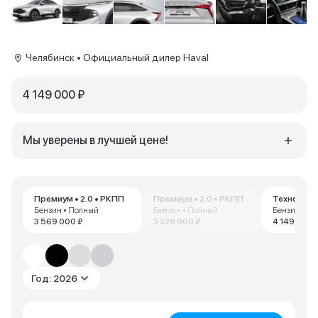
Челябинск • Официальный дилер Haval
4 149 000 ₽
Мы уверены в лучшей цене!
Премиум • 2.0 • РКПП
Премиум • 2.0 • РКПП
Техно+ • 2
Бензин • Полный
Бензин • Полный
Бензин • П
3 569 000 ₽
3 328 900 ₽
4 149 000 
Год: 2026