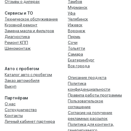
Отзывы о дилерах
Тамбов
Мурманск
Сервисы и ТО
Уфа
Техническое обслуживание
Челябинск
Кузовной ремонт
Ижевск
Замена масла и фильтров
Воронеж
Диагностика
Пермь
Ремонт КПП
Сочи
Шиномонтаж
Тольятти
Самара
Екатеринбург
Все города
Авто с пробегом
Каталог авто с пробегом
Описание продукта
Заказ автомобиля
Политика
Выкуп
конфиденциальности
Правила работы программы
Партнёрам
Пользовательское
О нас
соглашение
Сотрудничество
Согласие на получение
Контакты
рекламных рассылок
Личный кабинет партнера
Политика для контента,
генерируемого