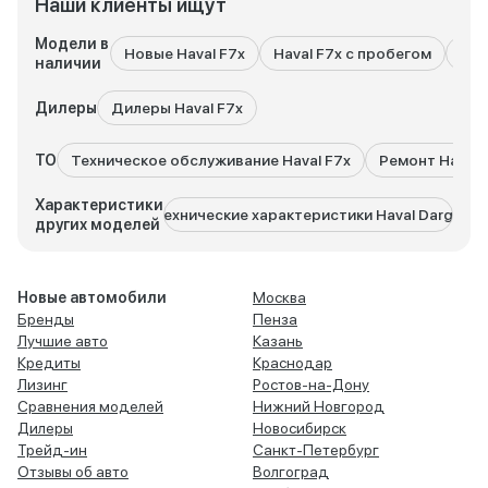
Наши клиенты ищут
Модели в
Новые Haval F7x
Haval F7x с пробегом
Все
наличии
Дилеры
Дилеры Haval F7x
ТО
Техническое обслуживание Haval F7x
Ремонт Haval 
Характеристики
Технические характеристики Haval Dargo
Тех
других моделей
Новые автомобили
Москва
Бренды
Пенза
Лучшие авто
Казань
Кредиты
Краснодар
Лизинг
Ростов-на-Дону
Сравнения моделей
Нижний Новгород
Дилеры
Новосибирск
Трейд-ин
Санкт-Петербург
Отзывы об авто
Волгоград