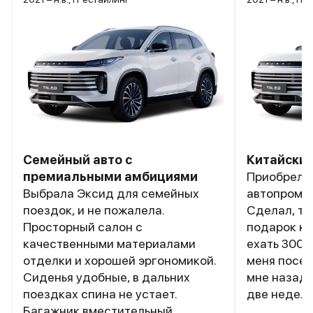
Семейный авто с
Китайский
премиальными амбициями
Приобрел с
Выбрала Эксид для семейных
автопрома 
поездок, и не пожалела.
Сделал, та
Просторный салон с
подарок к нов
качественными материалами
ехать 300км
отделки и хорошей эргономикой.
меня посет
Сиденья удобные, в дальних
мне назад 
поездках спина не устает.
две недели
Багажник вместительный,
претензией