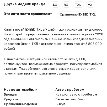
пока машин
Другие модели бренда
LX
RX
TXL
VX
10 минут примерно
то уже не 
Это авто часто сравнивают
Сравнение EXEED TXL и Geel
подавать з
независимо
уже от про
Купить новый EXEED TXL в Челябинске у официальных дилеров.
На autospot.ru представлены различные комплектации на 2026
всегда про
год, в наличии 1 автомобиль. Цены на новый среднеразмерный
хорошую оц
кроссовер Эксид ТХЛ в автосалонах начинаются от 3 805 000
контроля ка
рублей.
в Волгогра
Ленина. Подытожив, могу сказать
Ознакомьтесь с актуальной стоимостью Эксид ТХЛ,
следующее 
воспользуйтесь возможностью оформить покупку автомобиля
в кредит. Подробности, включая отзывы и характеристики,
прожорливы
помогут вам принять правильное решение.
кто-то ска
отзыв, мог
фотографии
Новые автомобили
Авто с пробегом
жаль что Ш
Бренды
Каталог авто с пробегом
то, что во
Кредиты
Заказ автомобиля
не реальны
Сравнения моделей
Выкуп