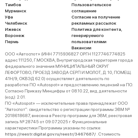
Тамбов
Пользовательское
Мурманск
соглашение
Уфа
Согласие на получение
Челябинск
рекламных рассылок
Ижевск
Политика для контента,
Воронеж
генерируемого
Пермь
пользователями
Вакансии
ООО «Автоспот» (ИНН 7715936827 ОРГН 1127746774825
адрес 111250, Г.МОСКВА, Внутригородская территория города
федерального значения МУНИЦИПАЛЬНЫЙ ОКРУГ
ЛЕФОРТОВО, ПРОЕЗД ЗАВОДА СЕРП И МОЛОТ, Д. 10, ПОМЕЩ.
41Н/9, ОКВЭД 62.0) осуществляет деятельность по
разработке ПО «Autospot» и предоставлению лицензий на ПО.
Согласно Приказу Минцифры от 08.10.22, вид деятельности
(код): 2.01.
ПО «Autospot» — исключительные права принадлежат ООО
"Автоспот": свидетельство о регистрации программы ЭВМ №
2018618687, внесена в Реестр программ для ЭВМ, реестровая
запись № 28745 от 09.07.2025 г. Функциональные
характеристики Программы указаны по ссылке:
https://reestr.digital.gov.ru/reestr/3467687/
. Стоимость