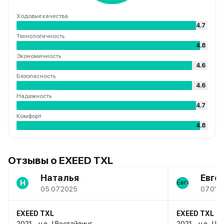
Ходовые качества
4.7
Технологичность
4.8
Экономичность
4.6
Безопасность
4.6
Надежность
4.7
Комфорт
4.8
Отзывы о EXEED TXL
Наталья
Евге
Н
05.07.2025
07.01.
EXEED TXL
EXEED TXL
2021 – н.в., I Рестайлинг
2021 – н.в., I 