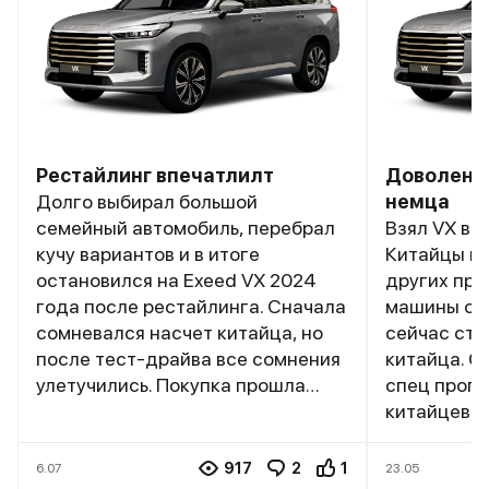
Рестайлинг впечатлилт
Доволен, ч
Долго выбирал большой
немца
семейный автомобиль, перебрал
Взял VX в к
кучу вариантов и в итоге
Китайцы не
остановился на Exeed VX 2024
других про
года после рестайлинга. Сначала
машины они
сомневался насчет китайца, но
сейчас ста
после тест-драйва все сомнения
китайца. О
улетучились. Покупка прошла
спец прог
гладко, хотя пришлось немного
китайцев, з
подождать нужную
цены норм,
комплектацию President с 6-
куча. У мен
917
2
1
6.07
23.05