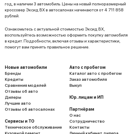
городе около 10,5 литров, на
год, в наличии 3 автомобиль. Цены на новый полноразмерный
трассе — 7, что для такой махины
кроссовер Эксид ВХ в автосалонах начинаются от 4 711 858
рублей.
вполне приемлемо. Из минусов
отметил бы не самые удобные
Ознакомьтесь с актуальной стоимостью Эксид ВХ,
сенсорные кнопки климат-
воспользуйтесь возможностью оформить покупку автомобиля
контроля на центральном
в кредит. Подробности, включая отзывы и характеристики,
тоннеле — в движении
помогут вам принять правильное решение.
приходится отвлекаться, чтобы
попасть по ним. Шумоизоляция
хорошая, но на высоких
Новые автомобили
Авто с пробегом
Бренды
Каталог авто с пробегом
скоростях все равно слышен шум
Кредиты
Заказ автомобиля
ветра. В целом, за свои деньги
Сравнения моделей
Выкуп
(около 5 млн с учетом скидок)
Отзывы об авто
получаешь действительно
Дилеры
Юр. лицам и ИП
премиальный автомобиль с
Лучшие авто
Отзывы об автосалонах
Партнёрам
богатым оснащением и
О нас
комфортом.
Сервисы и ТО
Сотрудничество
Техническое обслуживание
Контакты
Кузовной ремонт
Личный кабинет дилера