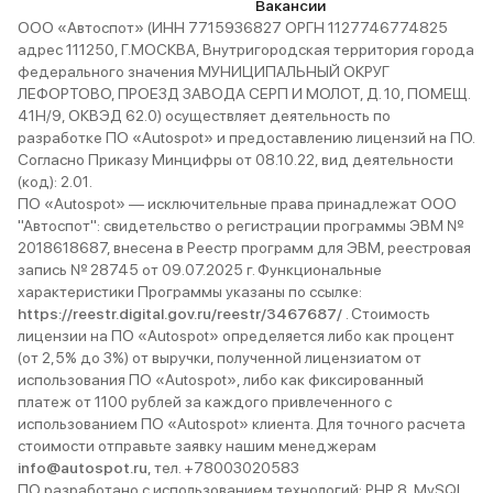
Вакансии
ООО «Автоспот» (ИНН 7715936827 ОРГН 1127746774825
адрес 111250, Г.МОСКВА, Внутригородская территория города
федерального значения МУНИЦИПАЛЬНЫЙ ОКРУГ
ЛЕФОРТОВО, ПРОЕЗД ЗАВОДА СЕРП И МОЛОТ, Д. 10, ПОМЕЩ.
41Н/9, ОКВЭД 62.0) осуществляет деятельность по
разработке ПО «Autospot» и предоставлению лицензий на ПО.
Согласно Приказу Минцифры от 08.10.22, вид деятельности
(код): 2.01.
ПО «Autospot» — исключительные права принадлежат ООО
"Автоспот": свидетельство о регистрации программы ЭВМ №
2018618687, внесена в Реестр программ для ЭВМ, реестровая
запись № 28745 от 09.07.2025 г. Функциональные
характеристики Программы указаны по ссылке:
https://reestr.digital.gov.ru/reestr/3467687/
. Стоимость
лицензии на ПО «Autospot» определяется либо как процент
(от 2,5% до 3%) от выручки, полученной лицензиатом от
использования ПО «Autospot», либо как фиксированный
платеж от 1100 рублей за каждого привлеченного с
использованием ПО «Autospot» клиента. Для точного расчета
стоимости отправьте заявку нашим менеджерам
info@autospot.ru
, тел. +78003020583
ПО разработано с использованием технологий: PHP 8, MySQL