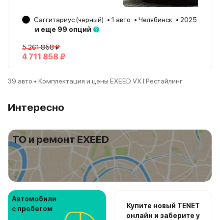
Саггитариус (черный)
1 авто
Челябинск
2025
и еще 99 опций
5 261 858 ₽
4 711 858 ₽
39 авто • Комплектация и цены EXEED VX I Рестайлинг
Интересно
ТО и ремонт EXEED
Автомобили
Купите новый TENET
с пробегом
онлайн и заберите у