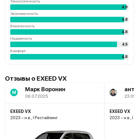
Технологичность
4.9
Экономичность
4.8
Безопасность
4.8
Надежность
4.5
Комфорт
4.8
Отзывы о EXEED VX
Марк Воронин
анто
М
06.07.2025
23.05.
EXEED VX
EXEED VX
2023 – н.в., I Рестайлинг
2023 – н.в., I 