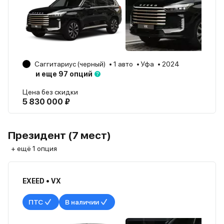
Саггитариус (черный)
1 авто
Уфа
2024
и еще 97 опций
Цена без скидки
5 830 000 ₽
Президент (7 мест)
+ ещё 1 опция
EXEED • VX
ПТС
В наличии