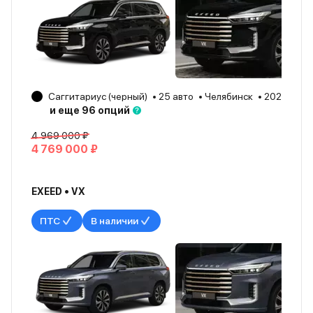
Саггитариус (черный)
25 авто
Челябинск
2025
и еще 96 опций
4 969 000 ₽
4 769 000 ₽
EXEED • VX
ПТС
В наличии