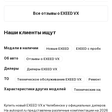
местным салоном. Первое, что
сейчас зад
поразило — полностью
возиться. Я
переработанный интерьер с
сделал так
Все отзывы о EXEED VX
тремя экранами (два по 12,3 и
один 15,6 дюймов). Салон
реально премиальный, с
Наши клиенты ищут
натуральным деревом и
качественной кожей. Сиденья с
массажем — это просто сказка в
Модели в наличии
Новые EXEED
EXEED с пробегом
дальних поездках! Двигатель 2.0
Об авто
Отзывы о EXEED VX
турбо на 249 лошадей тянет
уверенно, хотя разгон до сотни
Дилеры
Дилеры EXEED VX
стал чуть медленнее (9,3
секунды против 8,5 у
ТО
Техническое обслуживание EXEED VX
Ремонт EXEE
дорестайлинговой версии). Зато
Характеристики других моделей
вместо робота теперь
Технические характери
нормальный 8-ступенчатый
автомат, который работает
Купить новый EXEED VX в Челябинске у официальных дилеров.
намного плавнее. Расход в
На autospot.ru представлены различные комплектации на 2026