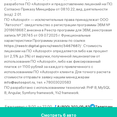
разработке ПО «Autospot» и предоставлению лицензий на ПО.
Согласно Приказу Минцифры от 08.10.22, вид деятельности
(код): 2.01.
ПО «Autospot» — исключительные права принадлежат ООО
"Автоспот": свидетельство о регистрации программы ЭВМ №
2018618687, внесена в Реестр программ для ЭВМ, реестровая
запись № 28745 от 09.07.2025 г. Функциональные
характеристики Программы указаны по ссылке:
https://reestr.digital.gov.ru/reestr/3467687/
. Стоимость
лицензии на ПО «Autospot» определяется либо как процент
(от 2,5% до 3%) от выручки, полученной лицензиатом от
использования ПО «Autospot», либо как фиксированный
платеж от 1100 рублей за каждого привлеченного с
использованием ПО «Autospot» клиента. Для точного расчета
стоимости отправьте заявку нашим менеджерам
info@autospot.ru
, тел. +78003020583
ПО разработано с использованием технологий: PHP 8, MySQL
8, Angular, Symfony framework, Yii2 framework.
Ежедневно с 9:00 до 22:00
8 (800) 302-05-83
Телеграм
Вконтакте
YouTube
Rutube
MAX
Дзен
Смотреть 6 авто