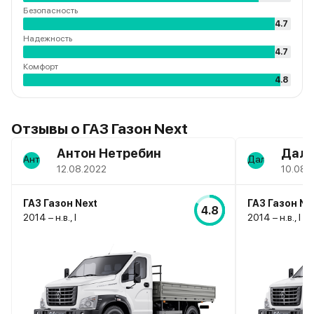
Безопасность
4.7
Надежность
4.7
Комфорт
4.8
Белый
1 авто
Уфа
2026
и еще 11 опций
Отзывы о ГАЗ Газон Next
4 860 000 ₽
Антон Нетребин
Далм
4 850 000 ₽
12.08.2022
10.08.
ГАЗ Газон Next
ГАЗ Газон Ne
ГАЗ • Газон Next
4.8
2014 – н.в., I
2014 – н.в., I
В наличии