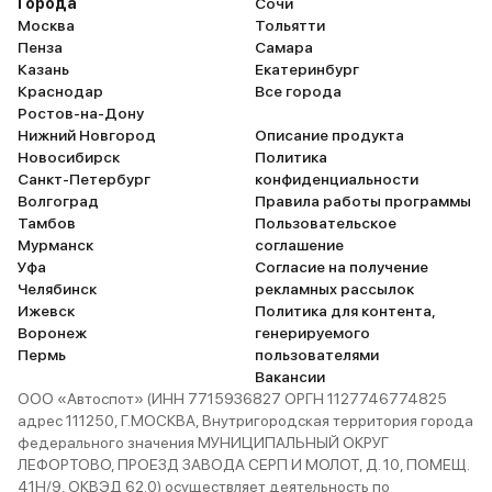
Города
Сочи
Москва
Тольятти
Пенза
Самара
Казань
Екатеринбург
Краснодар
Все города
Ростов-на-Дону
Нижний Новгород
Описание продукта
Новосибирск
Политика
Санкт-Петербург
конфиденциальности
Волгоград
Правила работы программы
Тамбов
Пользовательское
Мурманск
соглашение
Уфа
Согласие на получение
Челябинск
рекламных рассылок
Ижевск
Политика для контента,
Воронеж
генерируемого
Пермь
пользователями
Вакансии
ООО «Автоспот» (ИНН 7715936827 ОРГН 1127746774825
адрес 111250, Г.МОСКВА, Внутригородская территория города
федерального значения МУНИЦИПАЛЬНЫЙ ОКРУГ
ЛЕФОРТОВО, ПРОЕЗД ЗАВОДА СЕРП И МОЛОТ, Д. 10, ПОМЕЩ.
41Н/9, ОКВЭД 62.0) осуществляет деятельность по