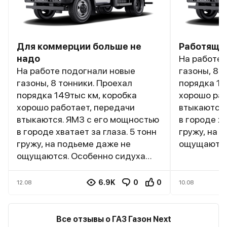
Белый
1 авто
Челябинск
2026
и еще 11 опций
Для коммерции больше не
Работящи
надо
На работе 
4 860 000 ₽
На работе подогнали новые
газоны, 8 
4 850 000 ₽
газоны, 8 тонники. Проехал
порядка 14
порядка 149тыс км, коробка
хорошо раб
хорошо работает, передачи
втыкаются.
втыкаются. ЯМЗ с его мощностью
в городе хв
в городе хватает за глаза. 5 тонн
гружу, на 
гружу, на подьеме даже не
ощущаются
ощущаются. Особенно сидуха
водительск
водительская удобная, классно
сделали. П
сделали. При должном уходе и
опытном во
6.9K
0
0
12.08
10.08
опытном водителе за рулем,
проедет га
проедет газон не меньше 300
тыс, споко
тыс, спокойно.
Все отзывы о ГАЗ Газон Next