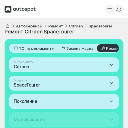
Автосервисы
Ремонт
Citroen
SpaceTourer
Ремонт Citroen SpaceTourer
ТО по регламенту
Замена масла
Ремонт
Марка авто
Citroen
Модель
SpaceTourer
Поколение
Модификация