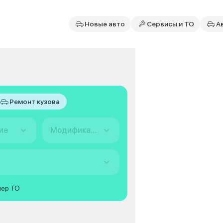
Новые авто
Сервисы и ТО
А
Ремонт кузова
ие
Модификация
мер ТО