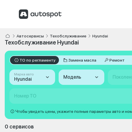
Автосервисы
Техобслуживание
Hyundai
Техобслуживание Hyundai
ТО по регламенту
Замена масла
Ремонт
Марка авто
Модель
Поколен
Hyundai
Номер ТО
Чтобы увидеть цены, укажите полные параметры авто и но
0 сервисов