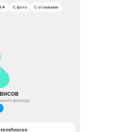
 4★
С фото
С отзывами
висов
мените фильтры
 Челябинске