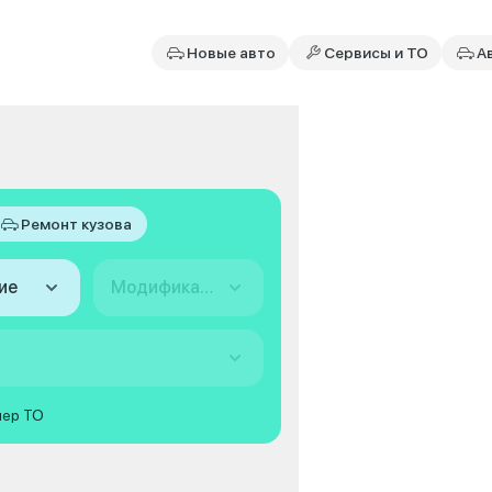
Новые авто
Сервисы и ТО
А
Ремонт кузова
ие
Модификация
мер ТО