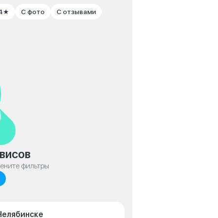
 4★
С фото
С отзывами
висов
мените фильтры
 Челябинске