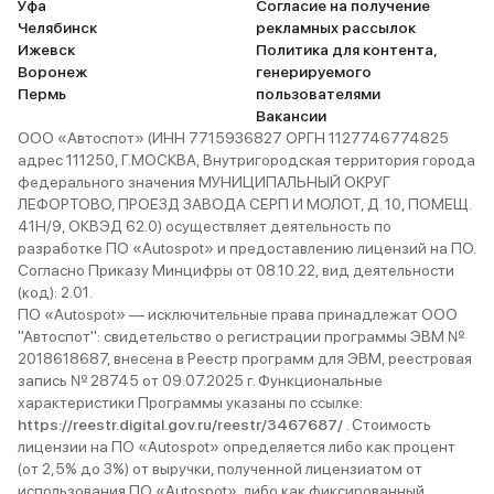
Уфа
Согласие на получение
Челябинск
рекламных рассылок
Ижевск
Политика для контента,
Воронеж
генерируемого
Пермь
пользователями
Вакансии
ООО «Автоспот» (ИНН 7715936827 ОРГН 1127746774825
адрес 111250, Г.МОСКВА, Внутригородская территория города
федерального значения МУНИЦИПАЛЬНЫЙ ОКРУГ
ЛЕФОРТОВО, ПРОЕЗД ЗАВОДА СЕРП И МОЛОТ, Д. 10, ПОМЕЩ.
41Н/9, ОКВЭД 62.0) осуществляет деятельность по
разработке ПО «Autospot» и предоставлению лицензий на ПО.
Согласно Приказу Минцифры от 08.10.22, вид деятельности
(код): 2.01.
ПО «Autospot» — исключительные права принадлежат ООО
"Автоспот": свидетельство о регистрации программы ЭВМ №
2018618687, внесена в Реестр программ для ЭВМ, реестровая
запись № 28745 от 09.07.2025 г. Функциональные
характеристики Программы указаны по ссылке:
https://reestr.digital.gov.ru/reestr/3467687/
. Стоимость
лицензии на ПО «Autospot» определяется либо как процент
(от 2,5% до 3%) от выручки, полученной лицензиатом от
использования ПО «Autospot», либо как фиксированный