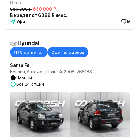
Цена
650 000 ₽
630 000 ₽
В кредит от 6889 ₽ /мес.
Уфа
9
Hyundai
ПТС оригинал
Один владелец
Santa Fe, I
Бензин, Автомат, Полный, 2008, 268183
Черный
Все
24 опции