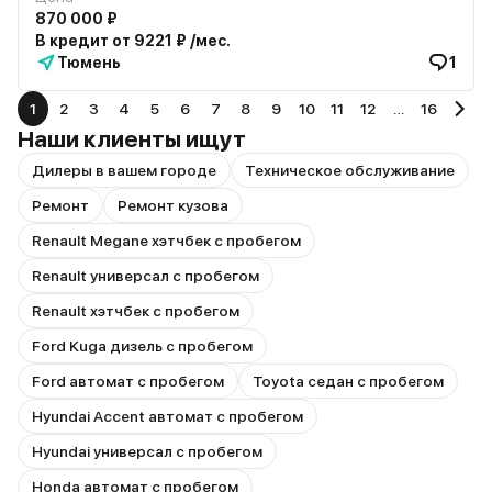
870 000 ₽
В кредит от 9221 ₽ /мес.
Тюмень
1
1
2
3
4
5
6
7
8
9
10
11
12
…
16
Наши клиенты ищут
Дилеры в вашем городе
Техническое обслуживание
Ремонт
Ремонт кузова
Renault Megane хэтчбек с пробегом
Renault универсал с пробегом
Renault хэтчбек с пробегом
Ford Kuga дизель с пробегом
Ford автомат с пробегом
Toyota седан с пробегом
Hyundai Accent автомат с пробегом
Hyundai универсал с пробегом
Honda автомат с пробегом