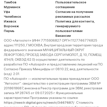
Тамбов
Пользовательское
Мурманск
соглашение
Уфа
Согласие на получение
Челябинск
рекламных рассылок
Ижевск
Политика для контента,
Воронеж
генерируемого
Пермь
пользователями
Вакансии
ООО «Автоспот» (ИНН 7715936827 ОРГН 1127746774825
адрес 111250, Г.МОСКВА, Внутригородская территория города
федерального значения МУНИЦИПАЛЬНЫЙ ОКРУГ
ЛЕФОРТОВО, ПРОЕЗД ЗАВОДА СЕРП И МОЛОТ, Д. 10, ПОМЕЩ.
41Н/9, ОКВЭД 62.0) осуществляет деятельность по
разработке ПО «Autospot» и предоставлению лицензий на ПО.
Согласно Приказу Минцифры от 08.10.22, вид деятельности
(код): 2.01.
ПО «Autospot» — исключительные права принадлежат ООО
"Автоспот": свидетельство о регистрации программы ЭВМ №
2018618687, внесена в Реестр программ для ЭВМ, реестровая
запись № 28745 от 09.07.2025 г. Функциональные
характеристики Программы указаны по ссылке:
https://reestr.digital.gov.ru/reestr/3467687/
. Стоимость