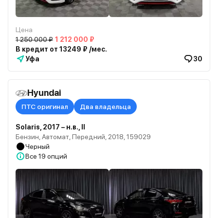
Цена
1 250 000 ₽
1 212 000 ₽
В кредит от 13249 ₽ /мес.
Уфа
30
Hyundai
ПТС оригинал
Два владельца
Solaris, 2017 – н.в., II
Бензин, Автомат, Передний, 2018, 159029
Черный
Все
19 опций