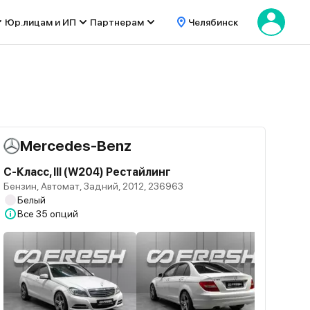
Юр.лицам и ИП
Партнерам
Челябинск
Mercedes-Benz
C-Класс, III (W204) Рестайлинг
Бензин, Автомат, Задний, 2012, 236963
Белый
Все
35 опций