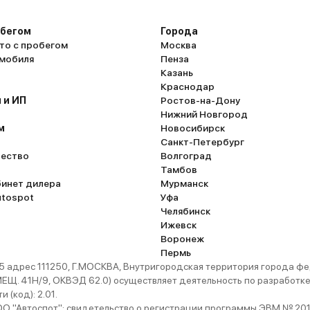
обегом
Города
то с пробегом
Москва
омобиля
Пенза
Казань
Краснодар
 и ИП
Ростов-на-Дону
Нижний Новгород
м
Новосибирск
Санкт-Петербург
ество
Волгоград
Тамбов
бинет дилера
Мурманск
utospot
Уфа
Челябинск
Ижевск
Воронеж
Пермь
 адрес 111250, Г.МОСКВА, Внутригородская территория города
. 41Н/9, ОКВЭД 62.0) осуществляет деятельность по разработке 
 (код): 2.01.
 "Автоспот": свидетельство о регистрации программы ЭВМ № 201