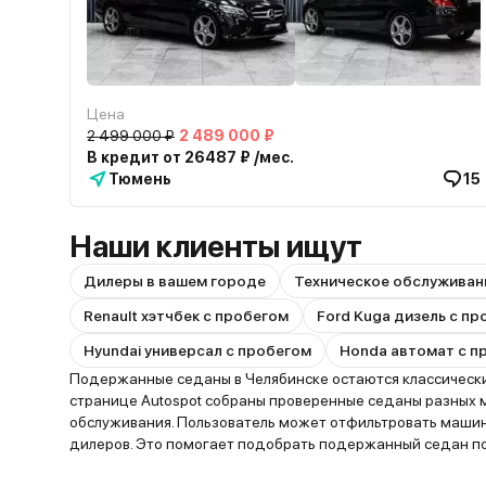
Цена
2 499 000 ₽
2 489 000 ₽
В кредит от 26487 ₽ /мес.
Тюмень
15
Наши клиенты ищут
Дилеры в вашем городе
Техническое обслуживан
Renault хэтчбек с пробегом
Ford Kuga дизель с п
Hyundai универсал с пробегом
Honda автомат с п
Подержанные седаны в Челябинске остаются классически
странице Autospot собраны проверенные седаны разных мар
обслуживания. Пользователь может отфильтровать машины
дилеров. Это помогает подобрать подержанный седан под