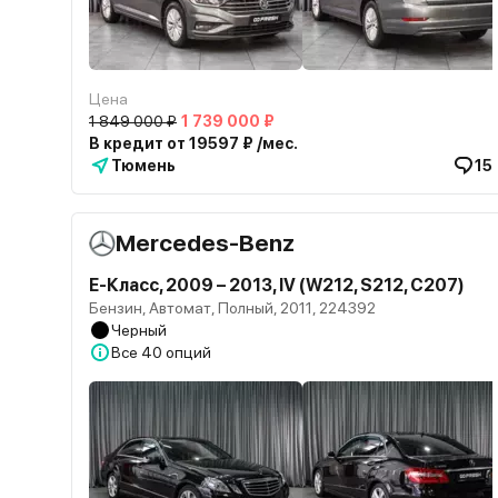
Цена
1 849 000 ₽
1 739 000 ₽
В кредит от 19597 ₽ /мес.
Тюмень
15
Mercedes-Benz
E-Класс, 2009 – 2013, IV (W212, S212, C207)
Бензин, Автомат, Полный, 2011, 224392
Черный
Все
40 опций