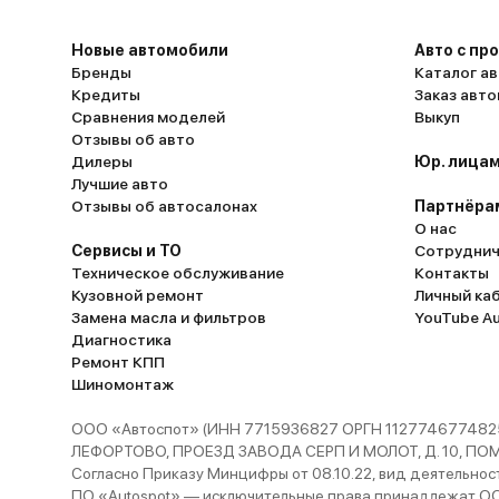
Новые автомобили
Авто с пр
Бренды
Каталог ав
Кредиты
Заказ авт
Сравнения моделей
Выкуп
Отзывы об авто
Дилеры
Юр. лицам
Лучшие авто
Отзывы об автосалонах
Партнёра
О нас
Сервисы и ТО
Сотруднич
Техническое обслуживание
Контакты
Кузовной ремонт
Личный ка
Замена масла и фильтров
YouTube A
Диагностика
Ремонт КПП
Шиномонтаж
ООО «Автоспот» (ИНН 7715936827 ОРГН 1127746774825
ЛЕФОРТОВО, ПРОЕЗД ЗАВОДА СЕРП И МОЛОТ, Д. 10, ПОМЕЩ
Согласно Приказу Минцифры от 08.10.22, вид деятельности
ПО «Autospot» — исключительные права принадлежат ООО