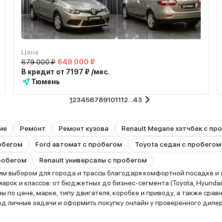
Цена
679 000 ₽
649 000 ₽
В кредит от 7197 ₽ /мес.
Тюмень
1
2
3
4
5
6
7
8
9
10
11
12
…
43
ие
Ремонт
Ремонт кузова
Renault Megane хэтчбек с пр
робегом
Ford автомат с пробегом
Toyota седан с пробегом
робегом
Renault универсалы с пробегом
м выбором для города и трассы благодаря комфортной посадке и о
ок и классов: от бюджетных до бизнес-сегмента (Toyota, Hyundai, 
 по цене, марке, типу двигателя, коробке и приводу, а также сра
 личные задачи и оформить покупку онлайн у проверенного дилера