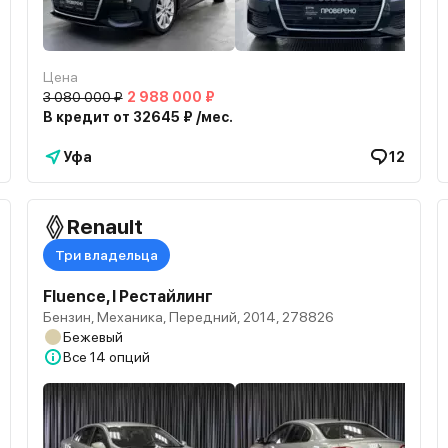
Цена
3 080 000 ₽
2 988 000 ₽
В кредит от 32645 ₽ /мес.
Уфа
12
Renault
Три владельца
Fluence, I Рестайлинг
Бензин, Механика, Передний, 2014, 278826
Бежевый
Все
14 опций