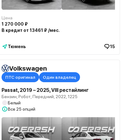
Цена
1 270 000 ₽
В кредит от 13461 ₽ /мес.
Тюмень
15
Volkswagen
ПТС оригинал
Один владелец
Passat, 2019 – 2025, VIII рестайлинг
Бензин, Робот, Передний, 2022, 1225
Белый
Все
25 опций