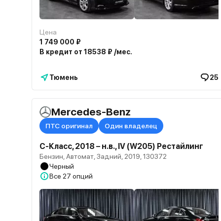
Цена
1 749 000 ₽
В кредит от 18538 ₽ /мес.
Тюмень
25
Mercedes-Benz
ПТС оригинал
Один владелец
C-Класс, 2018 – н.в., IV (W205) Рестайлинг
Бензин, Автомат, Задний, 2019, 130372
Черный
Все
27 опций