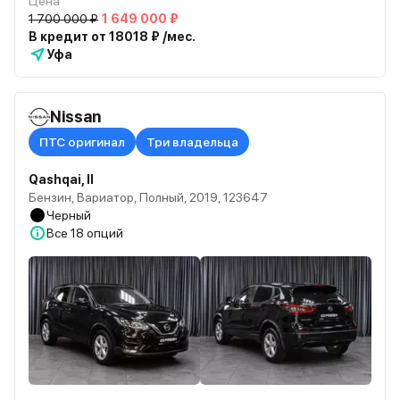
Цена
1 700 000 ₽
1 649 000 ₽
В кредит от 18018 ₽ /мес.
Уфа
Nissan
ПТС оригинал
Три владельца
Qashqai, II
Бензин, Вариатор, Полный, 2019, 123647
Черный
Все
18 опций