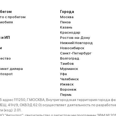
обегом
Города
то с пробегом
Москва
омобиля
Пенза
Казань
Краснодар
 и ИП
Ростов-на-Дону
Нижний Новгород
м
Новосибирск
Санкт-Петербург
ество
Волгоград
Тамбов
бинет дилера
Мурманск
utospot
Уфа
Челябинск
Ижевск
Воронеж
Пермь
 адрес 111250, Г.МОСКВА, Внутригородская территория города
. 41Н/9, ОКВЭД 62.0) осуществляет деятельность по разработке 
 (код): 2.01.
 "Автоспот": свидетельство о регистрации программы ЭВМ № 201