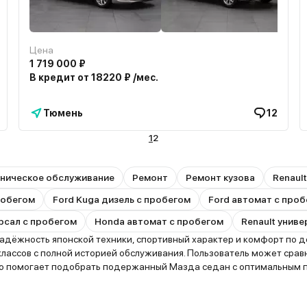
Цена
1 719 000 ₽
В кредит от 18220 ₽ /мес.
Тюмень
12
1
2
ническое обслуживание
Ремонт
Ремонт кузова
Renaul
пробегом
Ford Kuga дизель с пробегом
Ford автомат с про
рсал с пробегом
Honda автомат с пробегом
Renault унив
ёжность японской техники, спортивный характер и комфорт по до
ассов с полной историей обслуживания. Пользователь может срав
то помогает подобрать подержанный Мазда седан с оптимальным пр