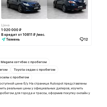
Цена
1 020 000 ₽
В кредит от 10811 ₽ /мес.
Тюмень
12
t Megane хэтчбек с пробегом
бегом
Toyota седан с пробегом
ерсалы с пробегом
ступной цене б/у. На странице Autospot представлены
нить реальные цены у официальных дилеров, изучить
обегом для города и трассы, оформив покупку онлайн у