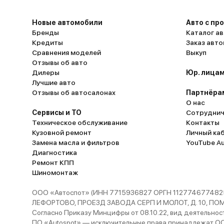
Новые автомобили
Авто с пр
Бренды
Каталог ав
Кредиты
Заказ авт
Сравнения моделей
Выкуп
Отзывы об авто
Дилеры
Юр. лицам
Лучшие авто
Отзывы об автосалонах
Партнёра
О нас
Сервисы и ТО
Сотруднич
Техническое обслуживание
Контакты
Кузовной ремонт
Личный ка
Замена масла и фильтров
YouTube A
Диагностика
Ремонт КПП
Шиномонтаж
ООО «Автоспот» (ИНН 7715936827 ОРГН 1127746774825
ЛЕФОРТОВО, ПРОЕЗД ЗАВОДА СЕРП И МОЛОТ, Д. 10, ПОМЕЩ
Согласно Приказу Минцифры от 08.10.22, вид деятельности
ПО «Autospot» — исключительные права принадлежат ООО