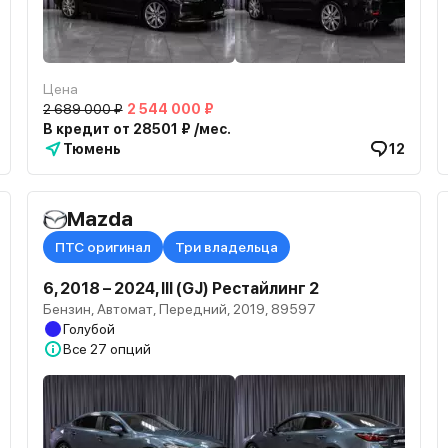
Цена
2 689 000 ₽
2 544 000 ₽
В кредит от 28501 ₽ /мес.
Тюмень
12
Mazda
ПТС оригинал
Три владельца
6, 2018 – 2024, III (GJ) Рестайлинг 2
Бензин, Автомат, Передний, 2019, 89597
Голубой
Все
27 опций