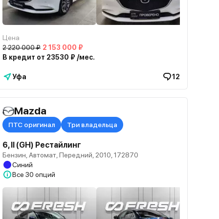
Цена
2 220 000 ₽
2 153 000 ₽
В кредит от 23530 ₽ /мес.
Уфа
12
Mazda
ПТС оригинал
Три владельца
6, II (GH) Рестайлинг
Бензин, Автомат, Передний, 2010, 172870
Синий
Все
30 опций