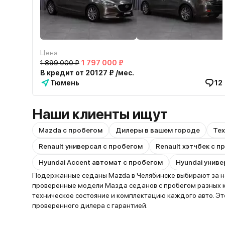
Цена
1 899 000 ₽
1 797 000 ₽
В кредит от 20127 ₽ /мес.
Тюмень
12
Наши клиенты ищут
Mazda с пробегом
Дилеры в вашем городе
Тех
Renault универсал с пробегом
Renault хэтчбек с 
Hyundai Accent автомат с пробегом
Hyundai униве
Подержанные седаны Mazda в Челябинске выбирают за над
проверенные модели Мазда седанов с пробегом разных кл
техническое состояние и комплектацию каждого авто. Э
проверенного дилера с гарантией.