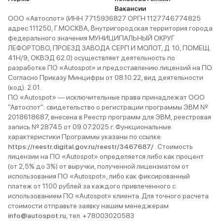
Вакансии
ООО «Автоспот» (ИНН 7715936827 ОРГН 1127746774825
адрес 111250, Г.МОСКВА, Внутригородская территория города
федерального значения МУНИЦИПАЛЬНЫЙ ОКРУГ
ЛЕФОРТОВО, ПРОЕЗД ЗАВОДА СЕРП И МОЛОТ, Д. 10, ПОМЕЩ.
41Н/9, ОКВЭД 62.0) осуществляет деятельность по
разработке ПО «Autospot» и предоставлению лицензий на ПО.
Согласно Приказу Минцифры от 08.10.22, вид деятельности
(код): 2.01.
ПО «Autospot» — исключительные права принадлежат ООО
"Автоспот": свидетельство о регистрации программы ЭВМ №
2018618687, внесена в Реестр программ для ЭВМ, реестровая
запись № 28745 от 09.07.2025 г. Функциональные
характеристики Программы указаны по ссылке:
https://reestr.digital.gov.ru/reestr/3467687/
. Стоимость
лицензии на ПО «Autospot» определяется либо как процент
(от 2,5% до 3%) от выручки, полученной лицензиатом от
использования ПО «Autospot», либо как фиксированный
платеж от 1100 рублей за каждого привлеченного с
использованием ПО «Autospot» клиента. Для точного расчета
стоимости отправьте заявку нашим менеджерам
info@autospot.ru
, тел. +78003020583