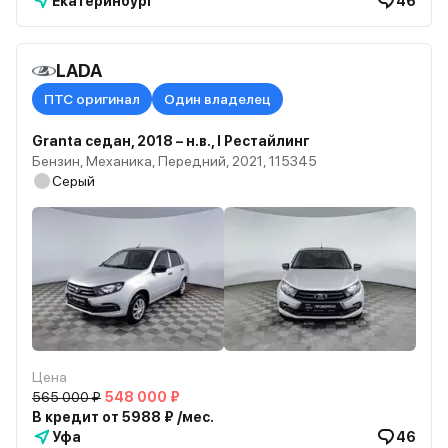
Екатеринбург
46
LADA
ПТС оригинал
Один владелец
Granta седан, 2018 – н.в., I Рестайлинг
Бензин, Механика, Передний, 2021, 115345
Серый
Цена
565 000 ₽
548 000 ₽
В кредит от 5988 ₽ /мес.
Уфа
46