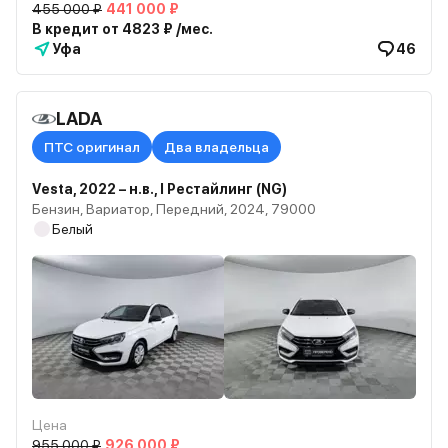
455 000 ₽
441 000 ₽
В кредит от 4823 ₽ /мес.
Уфа
46
LADA
ПТС оригинал
Два владельца
Vesta, 2022 – н.в., I Рестайлинг (NG)
Бензин, Вариатор, Передний, 2024, 79000
Белый
Цена
955 000 ₽
926 000 ₽