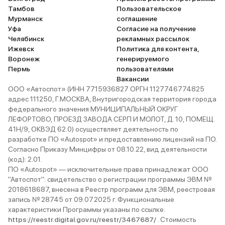
Тамбов
Пользовательское
Мурманск
соглашение
Уфа
Согласие на получение
Челябинск
рекламных рассылок
Ижевск
Политика для контента,
Воронеж
генерируемого
Пермь
пользователями
Вакансии
ООО «Автоспот» (ИНН 7715936827 ОРГН 1127746774825
адрес 111250, Г.МОСКВА, Внутригородская территория города
федерального значения МУНИЦИПАЛЬНЫЙ ОКРУГ
ЛЕФОРТОВО, ПРОЕЗД ЗАВОДА СЕРП И МОЛОТ, Д. 10, ПОМЕЩ.
41Н/9, ОКВЭД 62.0) осуществляет деятельность по
разработке ПО «Autospot» и предоставлению лицензий на ПО.
Согласно Приказу Минцифры от 08.10.22, вид деятельности
(код): 2.01.
ПО «Autospot» — исключительные права принадлежат ООО
"Автоспот": свидетельство о регистрации программы ЭВМ №
2018618687, внесена в Реестр программ для ЭВМ, реестровая
запись № 28745 от 09.07.2025 г. Функциональные
характеристики Программы указаны по ссылке:
https://reestr.digital.gov.ru/reestr/3467687/
. Стоимость