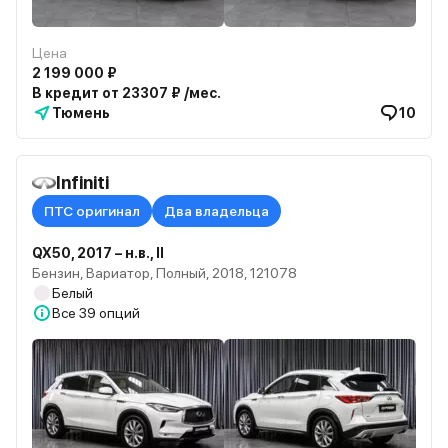
Цена
2 199 000 ₽
В кредит от 23307 ₽ /мес.
Тюмень
10
Infiniti
ПТС оригинал
Два владельца
QX50, 2017 – н.в., II
Бензин, Вариатор, Полный, 2018, 121078
Белый
Все
39 опций