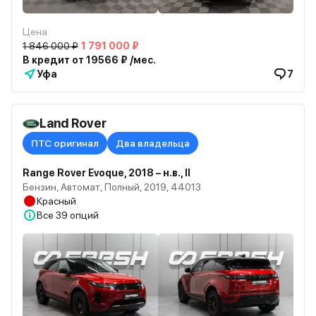
Цена
1 846 000 ₽
1 791 000 ₽
В кредит от 19566 ₽ /мес.
Уфа
7
Land Rover
ПТС оригинал
Два владельца
Range Rover Evoque, 2018 – н.в., II
Бензин, Автомат, Полный, 2019, 44013
Красный
Все
39 опций