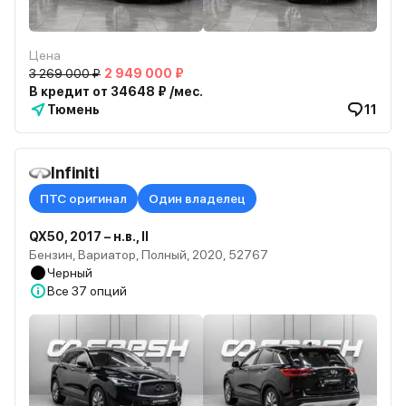
Цена
3 269 000 ₽
2 949 000 ₽
В кредит от 34648 ₽ /мес.
Тюмень
11
Infiniti
ПТС оригинал
Один владелец
QX50, 2017 – н.в., II
Бензин, Вариатор, Полный, 2020, 52767
Черный
Все
37 опций