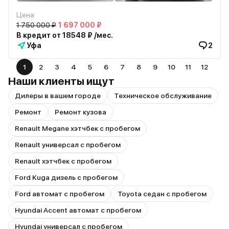
Цена
1 750 000 ₽
1 697 000 ₽
В кредит от 18548 ₽ /мес.
Уфа
2
1
2
3
4
5
6
7
8
9
10
11
12
Наши клиенты ищут
Дилеры в вашем городе
Техническое обслуживание
Ремонт
Ремонт кузова
Renault Megane хэтчбек с пробегом
Renault универсал с пробегом
Renault хэтчбек с пробегом
Ford Kuga дизель с пробегом
Ford автомат с пробегом
Toyota седан с пробегом
Hyundai Accent автомат с пробегом
Hyundai универсал с пробегом