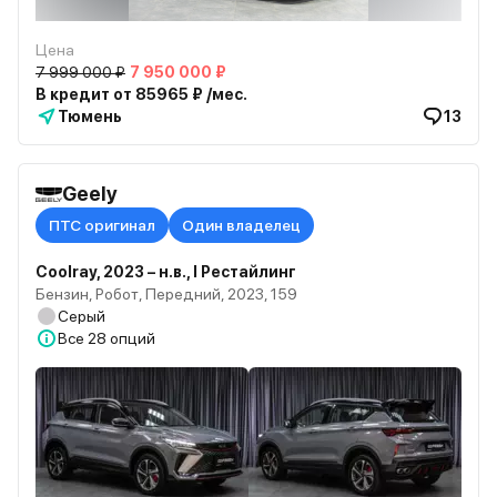
Цена
7 999 000 ₽
7 950 000 ₽
В кредит от 85965 ₽ /мес.
Тюмень
13
Geely
ПТС оригинал
Один владелец
Coolray, 2023 – н.в., I Рестайлинг
Бензин, Робот, Передний, 2023, 159
Серый
Все
28 опций