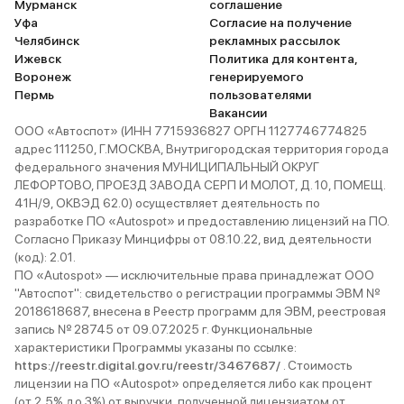
Мурманск
соглашение
Уфа
Согласие на получение
Челябинск
рекламных рассылок
Ижевск
Политика для контента,
Воронеж
генерируемого
Пермь
пользователями
Вакансии
ООО «Автоспот» (ИНН 7715936827 ОРГН 1127746774825
адрес 111250, Г.МОСКВА, Внутригородская территория города
федерального значения МУНИЦИПАЛЬНЫЙ ОКРУГ
ЛЕФОРТОВО, ПРОЕЗД ЗАВОДА СЕРП И МОЛОТ, Д. 10, ПОМЕЩ.
41Н/9, ОКВЭД 62.0) осуществляет деятельность по
разработке ПО «Autospot» и предоставлению лицензий на ПО.
Согласно Приказу Минцифры от 08.10.22, вид деятельности
(код): 2.01.
ПО «Autospot» — исключительные права принадлежат ООО
"Автоспот": свидетельство о регистрации программы ЭВМ №
2018618687, внесена в Реестр программ для ЭВМ, реестровая
запись № 28745 от 09.07.2025 г. Функциональные
характеристики Программы указаны по ссылке:
https://reestr.digital.gov.ru/reestr/3467687/
. Стоимость
лицензии на ПО «Autospot» определяется либо как процент
(от 2,5% до 3%) от выручки, полученной лицензиатом от