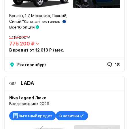
Бензин, 1.7, Механика, Полный,
Синий "Капитан" металлик
Все 16 опций
1 119 000 ₽
775 200 ₽
В кредит от 12 613 ₽ / мес.
Екатеринбург
18
LADA
Niva Legend Люкс
Внедорожник • 2026
Льготный кредит
В наличии