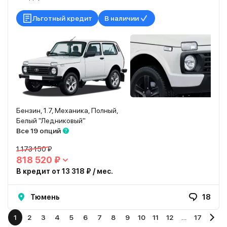
Льготный кредит
В наличии
Бензин, 1.7, Механика, Полный,
Белый "Ледниковый"
Все 19 опций
1 173 150 ₽
818 520 ₽
В кредит от 13 318 ₽ / мес.
Тюмень
18
1
2
3
4
5
6
7
8
9
10
11
12
…
17