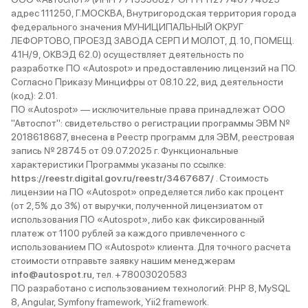
адрес 111250, Г.МОСКВА, Внутригородская территория города
федерального значения МУНИЦИПАЛЬНЫЙ ОКРУГ
ЛЕФОРТОВО, ПРОЕЗД ЗАВОДА СЕРП И МОЛОТ, Д. 10, ПОМЕЩ.
41Н/9, ОКВЭД 62.0) осуществляет деятельность по
разработке ПО «Autospot» и предоставлению лицензий на ПО.
Согласно Приказу Минцифры от 08.10.22, вид деятельности
(код): 2.01.
ПО «Autospot» — исключительные права принадлежат ООО
"Автоспот": свидетельство о регистрации программы ЭВМ №
2018618687, внесена в Реестр программ для ЭВМ, реестровая
запись № 28745 от 09.07.2025 г. Функциональные
характеристики Программы указаны по ссылке:
https://reestr.digital.gov.ru/reestr/3467687/
. Стоимость
лицензии на ПО «Autospot» определяется либо как процент
(от 2,5% до 3%) от выручки, полученной лицензиатом от
использования ПО «Autospot», либо как фиксированный
платеж от 1100 рублей за каждого привлеченного с
использованием ПО «Autospot» клиента. Для точного расчета
стоимости отправьте заявку нашим менеджерам
info@autospot.ru
, тел. +78003020583
ПО разработано с использованием технологий: PHP 8, MySQL
8, Angular, Symfony framework, Yii2 framework.