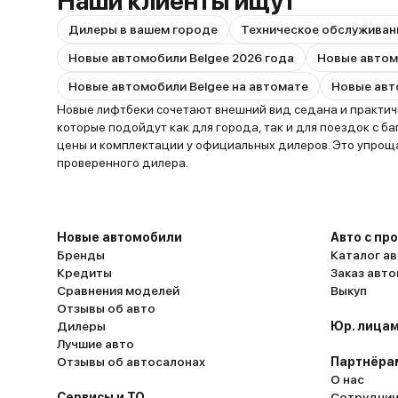
Наши клиенты ищут
Дилеры в вашем городе
Техническое обслуживан
Новые автомобили Belgee 2026 года
Новые автомобили Belgee на автомате
Новые лифтбеки сочетают внешний вид седана и практичн
которые подойдут как для города, так и для поездок с б
цены и комплектации у официальных дилеров. Это упрощ
проверенного дилера.
Новые автомобили
Авто с пр
Бренды
Каталог ав
Кредиты
Заказ авт
Сравнения моделей
Выкуп
Отзывы об авто
Дилеры
Юр. лицам
Лучшие авто
Отзывы об автосалонах
Партнёра
О нас
Сервисы и ТО
Сотруднич