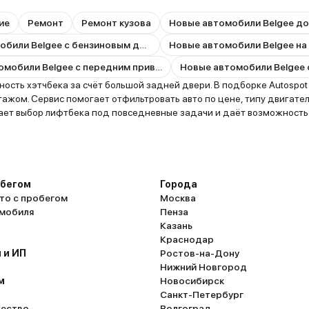
ие
Ремонт
Ремонт кузова
Новые автомобили Belgee до
Новые автомобили Belgee с бензиновым двигателем
Новые автомобили Belgee на
Новые автомобили Belgee с передним приводом
ость хэтчбека за счёт большой задней двери. В подборке Autospot
агажом. Сервис помогает отфильтровать авто по цене, типу двигател
ает выбор лифтбека под повседневные задачи и даёт возможность 
обегом
Города
то с пробегом
Москва
омобиля
Пенза
Казань
Краснодар
 и ИП
Ростов-на-Дону
Нижний Новгород
м
Новосибирск
Санкт-Петербург
ество
Волгоград