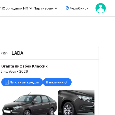
Юр.лицам и ИП
Партнерам
Челябинск
LADA
Granta лифтбек Классик
Лифтбек • 2026
Льготный кредит
В наличии