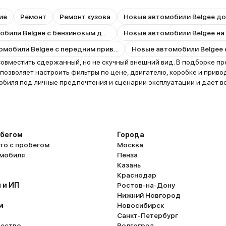
ие
Ремонт
Ремонт кузова
Новые автомобили Belgee до
Новые автомобили Belgee с бензиновым двигателем
Новые автомобили Belgee на
Новые автомобили Belgee с передним приводом
 совместить сдержанный, но не скучный внешний вид. В подборке п
 позволяет настроить фильтры по цене, двигателю, коробке и приво
обиля под личные предпочтения и сценарии эксплуатации и даёт в
обегом
Города
то с пробегом
Москва
омобиля
Пенза
Казань
Краснодар
 и ИП
Ростов-на-Дону
Нижний Новгород
м
Новосибирск
Санкт-Петербург
ество
Волгоград