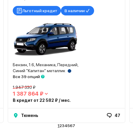
Льготный кредит
В наличии
Бензин, 1.6, Механика, Передний,
Синий "Капитан" металлик
Все 39 опций
1 947 330 ₽
1 387 864 ₽
В кредит от 22 582 ₽ / мес.
Тюмень
47
1
2
3
4
5
6
7