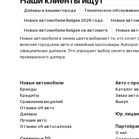
Наши клиенты ищут
Дилеры в вашем городе
Техническое обслуживан
Новые автомобили Belgee 2026 года
Новые автомобили Belgee на автомате
Новые автомобили в синем цвете выбирают те, кто хочет
включая городские авто и семейные кроссоверы. Autospot
официальных дилеров. Это упрощает выбор синего автом
проверенного дилера.
Новые автомобили
Авто с пр
Бренды
Каталог ав
Кредиты
Заказ авт
Сравнения моделей
Выкуп
Отзывы об авто
Дилеры
Юр. лицам
Лучшие авто
Отзывы об автосалонах
Партнёра
О нас
Сервисы и ТО
Сотруднич