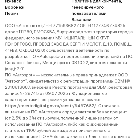
Ижевск
Политика для контента,
Воронеж
генерируемого
Пермь
пользователями
Вакансии
ООО «Автоспот» (ИНН 7715936827 ОРГН 1127746774825
адрес 111250, Г.МОСКВА, Внутригородская территория города
федерального значения МУНИЦИПАЛЬНЫЙ ОКРУГ
ЛЕФОРТОВО, ПРОЕЗД ЗАВОДА СЕРП И МОЛОТ, Д. 10, ПОМЕЩ.
41Н/9, ОКВЭД 62.0) осуществляет деятельность по
разработке ПО «Autospot» и предоставлению лицензий на ПО.
Согласно Приказу Минцифры от 08.10.22, вид деятельности
(код): 2.01.
ПО «Autospot» — исключительные права принадлежат ООО
"Автоспот": свидетельство о регистрации программы ЭВМ №
2018618687, внесена в Реестр программ для ЭВМ, реестровая
запись № 28745 от 09.07.2025 г. Функциональные
характеристики Программы указаны по ссылке:
https://reestr.digital.gov.ru/reestr/3467687/
. Стоимость
лицензии на ПО «Autospot» определяется либо как процент
(от 2,5% до 3%) от выручки, полученной лицензиатом от
использования ПО «Autospot», либо как фиксированный
платеж от 1100 рублей за каждого привлеченного с
использованием ПО «Autospot» клиента. Для точного расчета