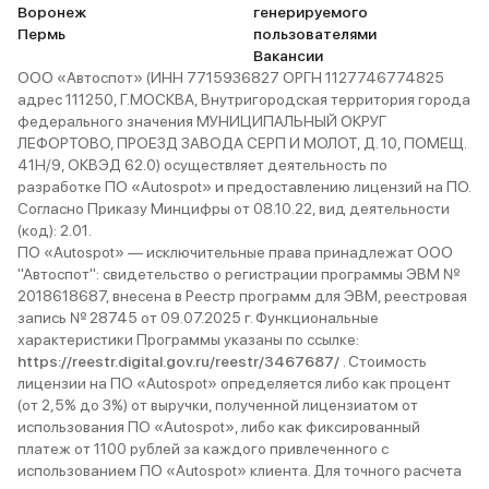
Воронеж
генерируемого
Пермь
пользователями
Вакансии
ООО «Автоспот» (ИНН 7715936827 ОРГН 1127746774825
адрес 111250, Г.МОСКВА, Внутригородская территория города
федерального значения МУНИЦИПАЛЬНЫЙ ОКРУГ
ЛЕФОРТОВО, ПРОЕЗД ЗАВОДА СЕРП И МОЛОТ, Д. 10, ПОМЕЩ.
41Н/9, ОКВЭД 62.0) осуществляет деятельность по
разработке ПО «Autospot» и предоставлению лицензий на ПО.
Согласно Приказу Минцифры от 08.10.22, вид деятельности
(код): 2.01.
ПО «Autospot» — исключительные права принадлежат ООО
"Автоспот": свидетельство о регистрации программы ЭВМ №
2018618687, внесена в Реестр программ для ЭВМ, реестровая
запись № 28745 от 09.07.2025 г. Функциональные
характеристики Программы указаны по ссылке:
https://reestr.digital.gov.ru/reestr/3467687/
. Стоимость
лицензии на ПО «Autospot» определяется либо как процент
(от 2,5% до 3%) от выручки, полученной лицензиатом от
использования ПО «Autospot», либо как фиксированный
платеж от 1100 рублей за каждого привлеченного с
использованием ПО «Autospot» клиента. Для точного расчета