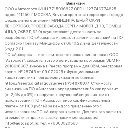
Вакансии
ООО «Автоспот» (ИНН 7715936827 ОРГН 1127746774825
адрес 111250, Г.МОСКВА, Внутригородская территория города
федерального значения МУНИЦИПАЛЬНЫЙ ОКРУГ
ЛЕФОРТОВО, ПРОЕЗД ЗАВОДА СЕРП И МОЛОТ, Д. 10, ПОМЕЩ.
41Н/9, ОКВЭД 62.0) осуществляет деятельность по
разработке ПО «Autospot» и предоставлению лицензий на ПО.
Согласно Приказу Минцифры от 08.10.22, вид деятельности
(код): 2.01.
ПО «Autospot» — исключительные права принадлежат ООО
"Автоспот": свидетельство о регистрации программы ЭВМ №
2018618687, внесена в Реестр программ для ЭВМ, реестровая
запись № 28745 от 09.07.2025 г. Функциональные
характеристики Программы указаны по ссылке:
https://reestr.digital.gov.ru/reestr/3467687/
. Стоимость
лицензии на ПО «Autospot» определяется либо как процент
(от 2,5% до 3%) от выручки, полученной лицензиатом от
использования ПО «Autospot», либо как фиксированный
платеж от 1100 рублей за каждого привлеченного с
использованием ПО «Autospot» клиента. Для точного расчета
стоимости отправьте заявку нашим менеджерам
info@autospot.ru
, тел. +78003020583