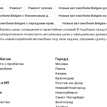
ие
Ремонт
Ремонт кузова
Новые автомобили Belgee до
Новые автомобили Belgee с бензиновым двигателем
Новые автомобили Belgee на
Новые автомобили Belgee с передним приводом
ланс цены, оснащения и гарантийных условий. В подборке предст
utospot можно посмотреть актуальные цены у официальных дилеро
ть новый корейский автомобиль под свои задачи, оформив сделку 
обегом
Города
то с пробегом
Москва
омобиля
Пенза
Казань
Краснодар
 и ИП
Ростов-на-Дону
Нижний Новгород
м
Новосибирск
Санкт-Петербург
ество
Волгоград
Тамбов