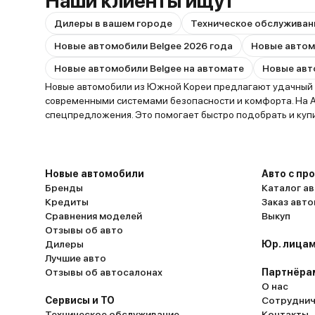
Наши клиенты ищут
Дилеры в вашем городе
Техническое обслуживан
Новые автомобили Belgee 2026 года
Новые автомобили Belgee на автомате
Новые автомобили из Южной Кореи предлагают удачный ба
современными системами безопасности и комфорта. На A
спецпредложения. Это помогает быстро подобрать и купи
Новые автомобили
Авто с пр
Бренды
Каталог ав
Кредиты
Заказ авт
Сравнения моделей
Выкуп
Отзывы об авто
Дилеры
Юр. лицам
Лучшие авто
Отзывы об автосалонах
Партнёра
О нас
Сервисы и ТО
Сотруднич
Техническое обслуживание
Контакты