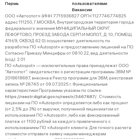
Пермь
пользователями
Вакансии
ООО «Автоспот» (ИНН 7715936827 ОРГН 1127746774825
адрес 111250, Г.МОСКВА, Внутригородская территория города
федерального значения МУНИЦИПАЛЬНЫЙ ОКРУГ
ЛЕФОРТОВО, ПРОЕЗД ЗАВОДА СЕРП И МОЛОТ, Д. 10, ПОМЕЩ.
41Н/9, ОКВЭД 62.0) осуществляет деятельность по
разработке ПО «Autospot» и предоставлению лицензий на ПО.
Согласно Приказу Минцифры от 08.10.22, вид деятельности
(код): 2.01.
ПО «Autospot» — исключительные права принадлежат ООО
"Автоспот": свидетельство о регистрации программы ЭВМ №
2018618687, внесена в Реестр программ для ЭВМ, реестровая
запись № 28745 от 09.07.2025 г. Функциональные
характеристики Программы указаны по ссылке:
https://reestr.digital.gov.ru/reestr/3467687/
. Стоимость
лицензии на ПО «Autospot» определяется либо как процент
(от 2,5% до 3%) от выручки, полученной лицензиатом от
использования ПО «Autospot», либо как фиксированный
платеж от 1100 рублей за каждого привлеченного с
использованием ПО «Autospot» клиента. Для точного расчета
стоимости отправьте заявку нашим менеджерам