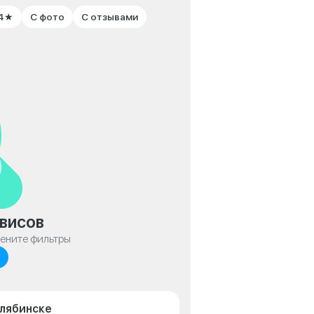
 4★
С фото
С отзывами
висов
мените фильтры
елябинске