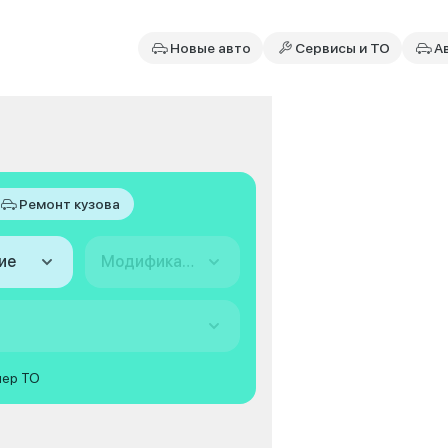
Новые авто
Сервисы и ТО
А
Ремонт кузова
ие
Модификация
мер ТО