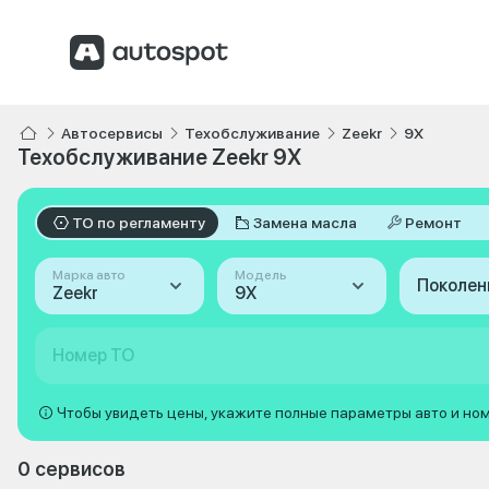
Автосервисы
Техобслуживание
Zeekr
9X
Техобслуживание Zeekr 9X
ТО по регламенту
Замена масла
Ремонт
Марка авто
Модель
Поколен
Zeekr
9X
Номер ТО
Чтобы увидеть цены, укажите полные параметры авто и но
0 сервисов