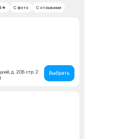
 4★
С фото
С отзывами
кий, д. 20Б стр. 2
Выбрать
0