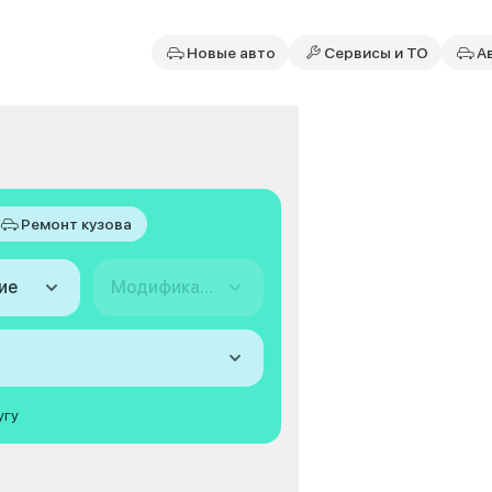
Новые авто
Сервисы и ТО
А
Ремонт кузова
ие
Модификация
угу