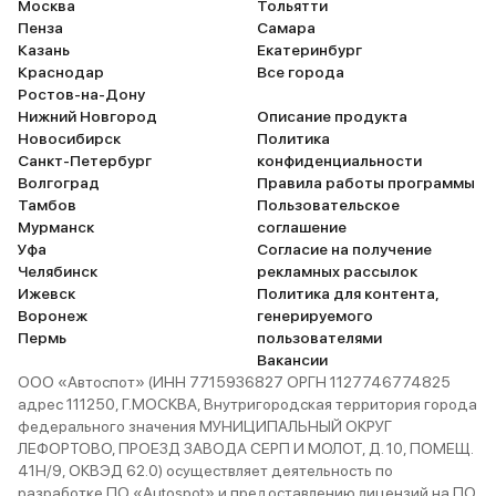
Москва
Тольятти
Пенза
Самара
Казань
Екатеринбург
Краснодар
Все города
Ростов-на-Дону
Нижний Новгород
Описание продукта
Новосибирск
Политика
Санкт-Петербург
конфиденциальности
Волгоград
Правила работы программы
Тамбов
Пользовательское
Мурманск
соглашение
Уфа
Согласие на получение
Челябинск
рекламных рассылок
Ижевск
Политика для контента,
Воронеж
генерируемого
Пермь
пользователями
Вакансии
ООО «Автоспот» (ИНН 7715936827 ОРГН 1127746774825
адрес 111250, Г.МОСКВА, Внутригородская территория города
федерального значения МУНИЦИПАЛЬНЫЙ ОКРУГ
ЛЕФОРТОВО, ПРОЕЗД ЗАВОДА СЕРП И МОЛОТ, Д. 10, ПОМЕЩ.
41Н/9, ОКВЭД 62.0) осуществляет деятельность по
разработке ПО «Autospot» и предоставлению лицензий на ПО.