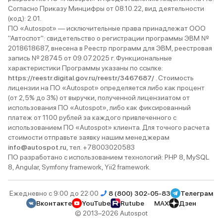
Согласно Приказу Минцифры от 08.10.22, вид деятельности
(код): 2.01.
ПО «Autospot» — исключительные права принадлежат ООО
"Автоспот": свидетельство о регистрации программы ЭВМ №
2018618687, внесена в Реестр программ для ЭВМ, реестровая
запись № 28745 от 09.07.2025 г. Функциональные
характеристики Программы указаны по ссылке:
https://reestr.digital.gov.ru/reestr/3467687/
. Стоимость
лицензии на ПО «Autospot» определяется либо как процент
(от 2,5% до 3%) от выручки, полученной лицензиатом от
использования ПО «Autospot», либо как фиксированный
платеж от 1100 рублей за каждого привлеченного с
использованием ПО «Autospot» клиента. Для точного расчета
стоимости отправьте заявку нашим менеджерам
info@autospot.ru
, тел. +78003020583
ПО разработано с использованием технологий: PHP 8, MySQL
8, Angular, Symfony framework, Yii2 framework.
Ежедневно с 9:00 до 22:00
8 (800) 302-05-83
Телеграм
Вконтакте
YouTube
Rutube
MAX
Дзен
© 2013–2026 Autospot