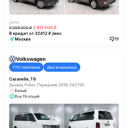
Цена
3 058 000 ₽
2 911 000 ₽
В кредит от 32412 ₽ /мес.
Москва
11
Volkswagen
ПТС оригинал
Два владельца
Caravelle, T6
Дизель, Робот, Передний, 2018, 242735
Белый
Все
19 опций