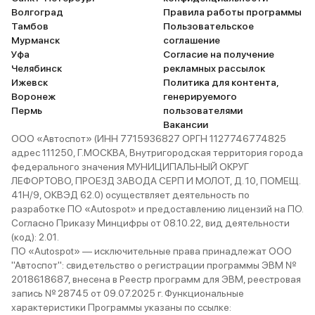
Волгоград
Правила работы программы
Тамбов
Пользовательское
Мурманск
соглашение
Уфа
Согласие на получение
Челябинск
рекламных рассылок
Ижевск
Политика для контента,
Воронеж
генерируемого
Пермь
пользователями
Вакансии
ООО «Автоспот» (ИНН 7715936827 ОРГН 1127746774825
адрес 111250, Г.МОСКВА, Внутригородская территория города
федерального значения МУНИЦИПАЛЬНЫЙ ОКРУГ
ЛЕФОРТОВО, ПРОЕЗД ЗАВОДА СЕРП И МОЛОТ, Д. 10, ПОМЕЩ.
41Н/9, ОКВЭД 62.0) осуществляет деятельность по
разработке ПО «Autospot» и предоставлению лицензий на ПО.
Согласно Приказу Минцифры от 08.10.22, вид деятельности
(код): 2.01.
ПО «Autospot» — исключительные права принадлежат ООО
"Автоспот": свидетельство о регистрации программы ЭВМ №
2018618687, внесена в Реестр программ для ЭВМ, реестровая
запись № 28745 от 09.07.2025 г. Функциональные
характеристики Программы указаны по ссылке: