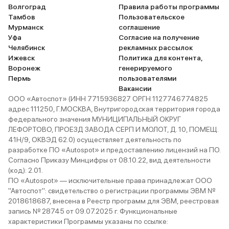
Волгоград
Правила работы программы
Тамбов
Пользовательское
Мурманск
соглашение
Уфа
Согласие на получение
Челябинск
рекламных рассылок
Ижевск
Политика для контента,
Воронеж
генерируемого
Пермь
пользователями
Вакансии
ООО «Автоспот» (ИНН 7715936827 ОРГН 1127746774825
адрес 111250, Г.МОСКВА, Внутригородская территория города
федерального значения МУНИЦИПАЛЬНЫЙ ОКРУГ
ЛЕФОРТОВО, ПРОЕЗД ЗАВОДА СЕРП И МОЛОТ, Д. 10, ПОМЕЩ.
41Н/9, ОКВЭД 62.0) осуществляет деятельность по
разработке ПО «Autospot» и предоставлению лицензий на ПО.
Согласно Приказу Минцифры от 08.10.22, вид деятельности
(код): 2.01.
ПО «Autospot» — исключительные права принадлежат ООО
"Автоспот": свидетельство о регистрации программы ЭВМ №
2018618687, внесена в Реестр программ для ЭВМ, реестровая
запись № 28745 от 09.07.2025 г. Функциональные
характеристики Программы указаны по ссылке: