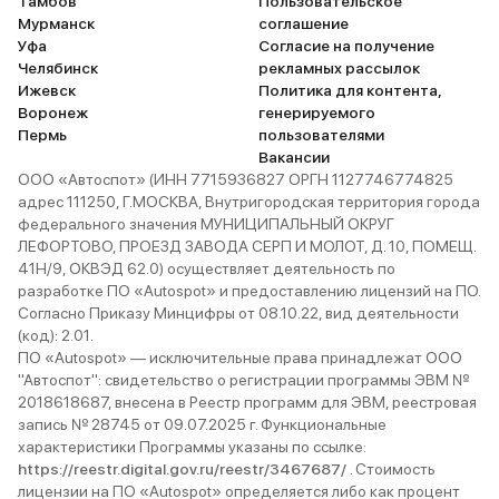
Тамбов
Пользовательское
Мурманск
соглашение
Уфа
Согласие на получение
Челябинск
рекламных рассылок
Ижевск
Политика для контента,
Воронеж
генерируемого
Пермь
пользователями
Вакансии
ООО «Автоспот» (ИНН 7715936827 ОРГН 1127746774825
адрес 111250, Г.МОСКВА, Внутригородская территория города
федерального значения МУНИЦИПАЛЬНЫЙ ОКРУГ
ЛЕФОРТОВО, ПРОЕЗД ЗАВОДА СЕРП И МОЛОТ, Д. 10, ПОМЕЩ.
41Н/9, ОКВЭД 62.0) осуществляет деятельность по
разработке ПО «Autospot» и предоставлению лицензий на ПО.
Согласно Приказу Минцифры от 08.10.22, вид деятельности
(код): 2.01.
ПО «Autospot» — исключительные права принадлежат ООО
"Автоспот": свидетельство о регистрации программы ЭВМ №
2018618687, внесена в Реестр программ для ЭВМ, реестровая
запись № 28745 от 09.07.2025 г. Функциональные
характеристики Программы указаны по ссылке:
https://reestr.digital.gov.ru/reestr/3467687/
. Стоимость
лицензии на ПО «Autospot» определяется либо как процент