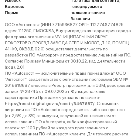
Ижевск
Политика для контента,
Воронеж
генерируемого
Пермь
пользователями
Вакансии
ООО «Автоспот» (ИНН 7715936827 ОРГН 1127746774825
адрес 111250, Г.МОСКВА, Внутригородская территория города
федерального значения МУНИЦИПАЛЬНЫЙ ОКРУГ
ЛЕФОРТОВО, ПРОЕЗД ЗАВОДА СЕРП И МОЛОТ, Д. 10, ПОМЕЩ.
41Н/9, ОКВЭД 62.0) осуществляет деятельность по
разработке ПО «Autospot» и предоставлению лицензий на ПО.
Согласно Приказу Минцифры от 08.10.22, вид деятельности
(код): 2.01.
ПО «Autospot» — исключительные права принадлежат ООО
"Автоспот": свидетельство о регистрации программы ЭВМ №
2018618687, внесена в Реестр программ для ЭВМ, реестровая
запись № 28745 от 09.07.2025 г. Функциональные
характеристики Программы указаны по ссылке:
https://reestr.digital.gov.ru/reestr/3467687/
. Стоимость
лицензии на ПО «Autospot» определяется либо как процент
(от 2,5% до 3%) от выручки, полученной лицензиатом от
использования ПО «Autospot», либо как фиксированный
платеж от 1100 рублей за каждого привлеченного с
использованием ПО «Autospot» клиента. Для точного расчета