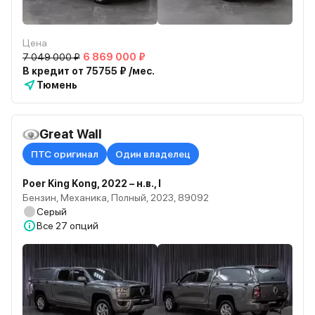
Цена
7 049 000 ₽
6 869 000 ₽
В кредит от 75755 ₽ /мес.
Тюмень
Great Wall
ПТС оригинал
Один владелец
Poer King Kong, 2022 – н.в., I
Бензин, Механика, Полный, 2023, 89092
Серый
Все
27 опций