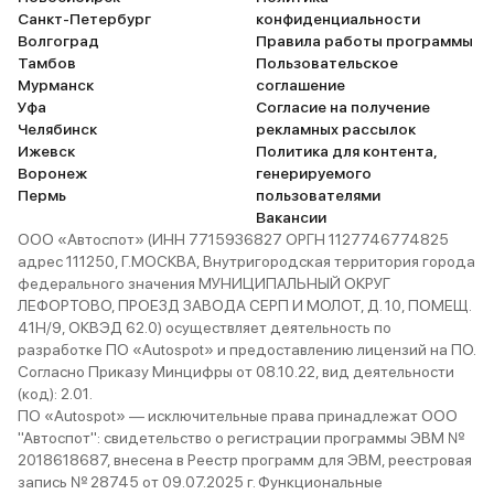
Санкт-Петербург
конфиденциальности
Волгоград
Правила работы программы
Тамбов
Пользовательское
Мурманск
соглашение
Уфа
Согласие на получение
Челябинск
рекламных рассылок
Ижевск
Политика для контента,
Воронеж
генерируемого
Пермь
пользователями
Вакансии
ООО «Автоспот» (ИНН 7715936827 ОРГН 1127746774825
адрес 111250, Г.МОСКВА, Внутригородская территория города
федерального значения МУНИЦИПАЛЬНЫЙ ОКРУГ
ЛЕФОРТОВО, ПРОЕЗД ЗАВОДА СЕРП И МОЛОТ, Д. 10, ПОМЕЩ.
41Н/9, ОКВЭД 62.0) осуществляет деятельность по
разработке ПО «Autospot» и предоставлению лицензий на ПО.
Согласно Приказу Минцифры от 08.10.22, вид деятельности
(код): 2.01.
ПО «Autospot» — исключительные права принадлежат ООО
"Автоспот": свидетельство о регистрации программы ЭВМ №
2018618687, внесена в Реестр программ для ЭВМ, реестровая
запись № 28745 от 09.07.2025 г. Функциональные