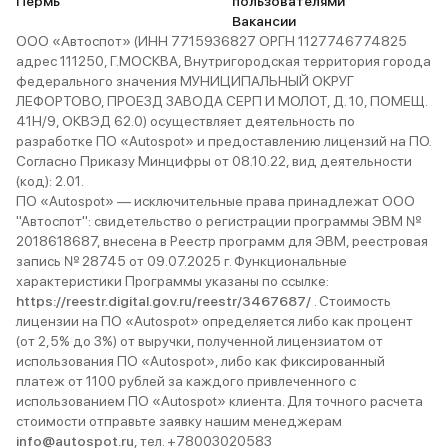
Пермь
пользователями
Вакансии
ООО «Автоспот» (ИНН 7715936827 ОРГН 1127746774825
адрес 111250, Г.МОСКВА, Внутригородская территория города
федерального значения МУНИЦИПАЛЬНЫЙ ОКРУГ
ЛЕФОРТОВО, ПРОЕЗД ЗАВОДА СЕРП И МОЛОТ, Д. 10, ПОМЕЩ.
41Н/9, ОКВЭД 62.0) осуществляет деятельность по
разработке ПО «Autospot» и предоставлению лицензий на ПО.
Согласно Приказу Минцифры от 08.10.22, вид деятельности
(код): 2.01.
ПО «Autospot» — исключительные права принадлежат ООО
"Автоспот": свидетельство о регистрации программы ЭВМ №
2018618687, внесена в Реестр программ для ЭВМ, реестровая
запись № 28745 от 09.07.2025 г. Функциональные
характеристики Программы указаны по ссылке:
https://reestr.digital.gov.ru/reestr/3467687/
. Стоимость
лицензии на ПО «Autospot» определяется либо как процент
(от 2,5% до 3%) от выручки, полученной лицензиатом от
использования ПО «Autospot», либо как фиксированный
платеж от 1100 рублей за каждого привлеченного с
использованием ПО «Autospot» клиента. Для точного расчета
стоимости отправьте заявку нашим менеджерам
info@autospot.ru
, тел. +78003020583