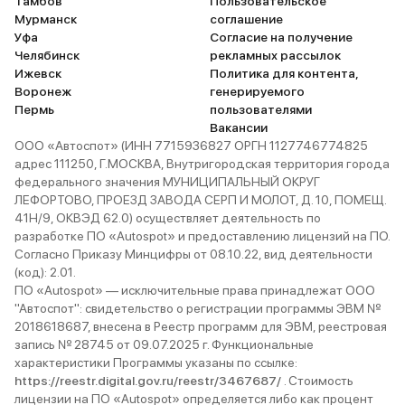
Тамбов
Пользовательское
Мурманск
соглашение
Уфа
Согласие на получение
Челябинск
рекламных рассылок
Ижевск
Политика для контента,
Воронеж
генерируемого
Пермь
пользователями
Вакансии
ООО «Автоспот» (ИНН 7715936827 ОРГН 1127746774825
адрес 111250, Г.МОСКВА, Внутригородская территория города
федерального значения МУНИЦИПАЛЬНЫЙ ОКРУГ
ЛЕФОРТОВО, ПРОЕЗД ЗАВОДА СЕРП И МОЛОТ, Д. 10, ПОМЕЩ.
41Н/9, ОКВЭД 62.0) осуществляет деятельность по
разработке ПО «Autospot» и предоставлению лицензий на ПО.
Согласно Приказу Минцифры от 08.10.22, вид деятельности
(код): 2.01.
ПО «Autospot» — исключительные права принадлежат ООО
"Автоспот": свидетельство о регистрации программы ЭВМ №
2018618687, внесена в Реестр программ для ЭВМ, реестровая
запись № 28745 от 09.07.2025 г. Функциональные
характеристики Программы указаны по ссылке:
https://reestr.digital.gov.ru/reestr/3467687/
. Стоимость
лицензии на ПО «Autospot» определяется либо как процент