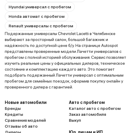
Hyundai универсал с пробегом
Honda автомат с пробегом
Renault универсалы с пробегом
Подержанные универсалы Chevrolet Lacetti в Челябинске
выбирают за просторный салон, большой багажник и
надёжность по доступной цене б/у. На странице Autospot
представлены проверенные модели Лачетти универсалов с
пробегом с полной историей обслуживания. Сервис позволяет
изучить реальные цены у официальных дилеров, техническое
состояние и комплектацию каждого авто. Это помогает
подобрать подержанный Лачетти универсал с оптимальным
пробегом для семейных поездок, оформив покупку онлайн у
проверенного дилера с гарантией.
Новые автомобили
Авто с пробегом
Бренды
Каталог авто с пробегом
Кредиты
Заказ автомобиля
Сравнения моделей
Выкуп
Отзывы об авто
Дилеры
Юр. лицам и ИП