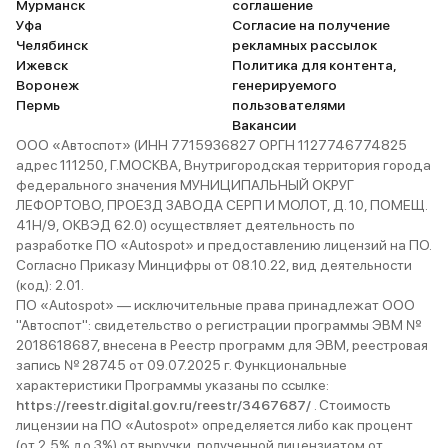
Мурманск
соглашение
Уфа
Согласие на получение
Челябинск
рекламных рассылок
Ижевск
Политика для контента,
Воронеж
генерируемого
Пермь
пользователями
Вакансии
ООО «Автоспот» (ИНН 7715936827 ОРГН 1127746774825
адрес 111250, Г.МОСКВА, Внутригородская территория города
федерального значения МУНИЦИПАЛЬНЫЙ ОКРУГ
ЛЕФОРТОВО, ПРОЕЗД ЗАВОДА СЕРП И МОЛОТ, Д. 10, ПОМЕЩ.
41Н/9, ОКВЭД 62.0) осуществляет деятельность по
разработке ПО «Autospot» и предоставлению лицензий на ПО.
Согласно Приказу Минцифры от 08.10.22, вид деятельности
(код): 2.01.
ПО «Autospot» — исключительные права принадлежат ООО
"Автоспот": свидетельство о регистрации программы ЭВМ №
2018618687, внесена в Реестр программ для ЭВМ, реестровая
запись № 28745 от 09.07.2025 г. Функциональные
характеристики Программы указаны по ссылке:
https://reestr.digital.gov.ru/reestr/3467687/
. Стоимость
лицензии на ПО «Autospot» определяется либо как процент
(от 2,5% до 3%) от выручки, полученной лицензиатом от