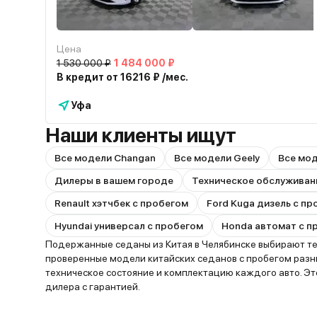
Цена
1 530 000 ₽
1 484 000 ₽
В кредит от 16216 ₽ /мес.
Уфа
Наши клиенты ищут
Все модели Changan
Все модели Geely
Все мо
Дилеры в вашем городе
Техническое обслуживан
Renault хэтчбек с пробегом
Ford Kuga дизель с п
Hyundai универсал с пробегом
Honda автомат с п
Подержанные седаны из Китая в Челябинске выбирают те,
проверенные модели китайских седанов с пробегом разны
техническое состояние и комплектацию каждого авто. Э
дилера с гарантией.