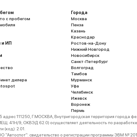
обегом
Города
то с пробегом
Москва
омобиля
Пенза
Казань
Краснодар
 и ИП
Ростов-на-Дону
Нижний Новгород
м
Новосибирск
Санкт-Петербург
ество
Волгоград
Тамбов
бинет дилера
Мурманск
utospot
Уфа
Челябинск
Ижевск
Воронеж
Пермь
 адрес 111250, Г.МОСКВА, Внутригородская территория города
. 41Н/9, ОКВЭД 62.0) осуществляет деятельность по разработке 
 (код): 2.01.
 "Автоспот": свидетельство о регистрации программы ЭВМ № 201