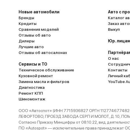
Новые автомобили
Авто с пр
Бренды
Каталог ав
Кредиты
Заказ авт
Сравнения моделей
Выкуп
Отзывы об авто
Дилеры
Юр. лицам
Лучшие авто
Отзывы об автосалонах
Партнёра
О нас
Сервисы и ТО
Сотруднич
Техническое обслуживание
Контакты
Кузовной ремонт
Личный ка
Замена масла и фильтров
YouTube A
Диагностика
Ремонт КПП
Шиномонтаж
ООО «Автоспот» (ИНН 7715936827 ОРГН 1127746774825
ЛЕФОРТОВО, ПРОЕЗД ЗАВОДА СЕРП И МОЛОТ, Д. 10, ПОМЕЩ
Согласно Приказу Минцифры от 08.10.22, вид деятельности
ПО «Autospot» — исключительные права принадлежат ООО