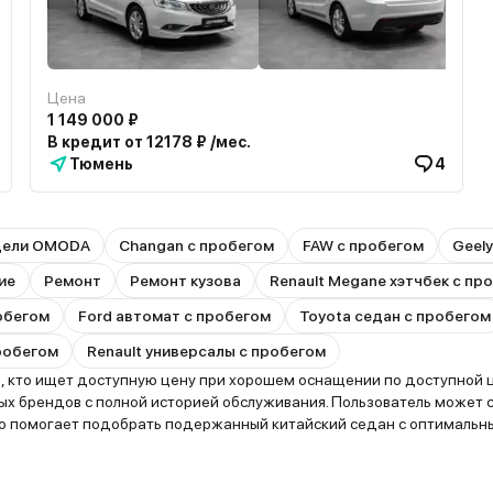
Цена
1 149 000 ₽
В кредит от 12178 ₽ /мес.
Тюмень
4
дели OMODA
Changan с пробегом
FAW с пробегом
Geel
ие
Ремонт
Ремонт кузова
Renault Megane хэтчбек с пр
робегом
Ford автомат с пробегом
Toyota седан с пробегом
робегом
Renault универсалы с пробегом
 кто ищет доступную цену при хорошем оснащении по доступной це
х брендов с полной историей обслуживания. Пользователь может с
то помогает подобрать подержанный китайский седан с оптимальн