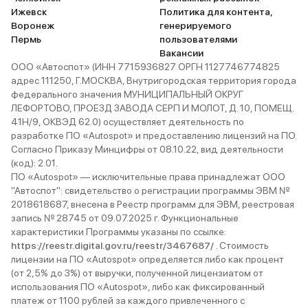
Ижевск
Политика для контента,
Воронеж
генерируемого
Пермь
пользователями
Вакансии
ООО «Автоспот» (ИНН 7715936827 ОРГН 1127746774825
адрес 111250, Г.МОСКВА, Внутригородская территория города
федерального значения МУНИЦИПАЛЬНЫЙ ОКРУГ
ЛЕФОРТОВО, ПРОЕЗД ЗАВОДА СЕРП И МОЛОТ, Д. 10, ПОМЕЩ.
41Н/9, ОКВЭД 62.0) осуществляет деятельность по
разработке ПО «Autospot» и предоставлению лицензий на ПО.
Согласно Приказу Минцифры от 08.10.22, вид деятельности
(код): 2.01.
ПО «Autospot» — исключительные права принадлежат ООО
"Автоспот": свидетельство о регистрации программы ЭВМ №
2018618687, внесена в Реестр программ для ЭВМ, реестровая
запись № 28745 от 09.07.2025 г. Функциональные
характеристики Программы указаны по ссылке:
https://reestr.digital.gov.ru/reestr/3467687/
. Стоимость
лицензии на ПО «Autospot» определяется либо как процент
(от 2,5% до 3%) от выручки, полученной лицензиатом от
использования ПО «Autospot», либо как фиксированный
платеж от 1100 рублей за каждого привлеченного с