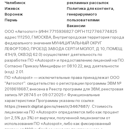
Челябинск
рекламных рассылок
Ижевск
Политика для контента,
Воронеж
генерируемого
Пермь
пользователями
Вакансии
ООО «Автоспот» (ИНН 7715936827 ОРГН 1127746774825
адрес 111250, Г.МОСКВА, Внутригородская территория города
федерального значения МУНИЦИПАЛЬНЫЙ ОКРУГ
ЛЕФОРТОВО, ПРОЕЗД ЗАВОДА СЕРП И МОЛОТ, Д. 10, ПОМЕЩ.
41Н/9, ОКВЭД 62.0) осуществляет деятельность по
разработке ПО «Autospot» и предоставлению лицензий на ПО.
Согласно Приказу Минцифры от 08.10.22, вид деятельности
(код): 2.01.
ПО «Autospot» — исключительные права принадлежат ООО
"Автоспот": свидетельство о регистрации программы ЭВМ №
2018618687, внесена в Реестр программ для ЭВМ, реестровая
запись № 28745 от 09.07.2025 г. Функциональные
характеристики Программы указаны по ссылке:
https://reestr.digital.gov.ru/reestr/3467687/
. Стоимость
лицензии на ПО «Autospot» определяется либо как процент
(от 2,5% до 3%) от выручки, полученной лицензиатом от
использования ПО «Autospot», либо как фиксированный