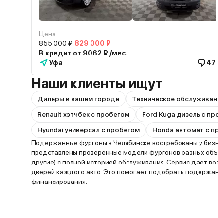
Цена
855 000 ₽
829 000 ₽
В кредит от 9062 ₽ /мес.
Уфа
47
Наши клиенты ищут
Дилеры в вашем городе
Техническое обслуживан
Renault хэтчбек с пробегом
Ford Kuga дизель с п
Hyundai универсал с пробегом
Honda автомат с п
Подержанные фургоны в Челябинске востребованы у бизне
представлены проверенные модели фургонов разных объём
другие) с полной историей обслуживания. Сервис даёт в
дверей каждого авто. Это помогает подобрать подержан
финансирования.