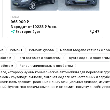
Цена
965 000 ₽
В кредит от 10228 ₽ /мес.
Екатеринбург
47
ие
Ремонт
Ремонт кузова
Renault Megane хэтчбек с пр
робегом
Ford автомат с пробегом
Toyota седан с пробегом
робегом
Renault универсалы с пробегом
са, которому нужны коммерческие автомобили для перевозки грузо
ов и грузоподъёмности, включая модели отечественных и зарубежны
озможность сравнить реальные цены у официальных дилеров, изучит
ный фургон под задачи компании и оформить покупку онлайн у пр