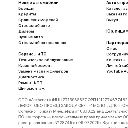
Новые автомобили
Авто с пр
Бренды
Каталог ав
Кредиты
Заказ авт
Сравнения моделей
Выкуп
Отзывы об авто
Дилеры
Юр. лицам
Лучшие авто
Отзывы об автосалонах
Партнёра
О нас
Сервисы и ТО
Сотруднич
Техническое обслуживание
Контакты
Кузовной ремонт
Личный ка
Замена масла и фильтров
YouTube A
Диагностика
Ремонт КПП
Шиномонтаж
ООО «Автоспот» (ИНН 7715936827 ОРГН 1127746774825
ЛЕФОРТОВО, ПРОЕЗД ЗАВОДА СЕРП И МОЛОТ, Д. 10, ПОМЕЩ
Согласно Приказу Минцифры от 08.10.22, вид деятельности
ПО «Autospot» — исключительные права принадлежат ООО
реестровая запись № 28745 от 09.07.2025 г. Функционал