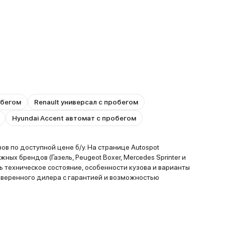
обегом
Renault универсал с пробегом
Hyundai Accent автомат с пробегом
в по доступной цене б/у. На странице Autospot
х брендов (Газель, Peugeot Boxer, Mercedes Sprinter и
ь техническое состояние, особенности кузова и варианты
оверенного дилера с гарантией и возможностью