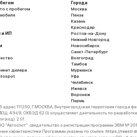
обегом
Города
то с пробегом
Москва
омобиля
Пенза
Казань
Краснодар
 и ИП
Ростов-на-Дону
Нижний Новгород
м
Новосибирск
Санкт-Петербург
ество
Волгоград
Тамбов
бинет дилера
Мурманск
utospot
Уфа
Челябинск
Ижевск
Воронеж
Пермь
 адрес 111250, Г.МОСКВА, Внутригородская территория города
. 41Н/9, ОКВЭД 62.0) осуществляет деятельность по разработке 
 (код): 2.01.
 "Автоспот": свидетельство о регистрации программы ЭВМ № 201
ьные характеристики Программы указаны по ссылке:
https://reestr.