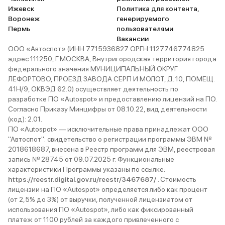
Ижевск
Политика для контента,
Воронеж
генерируемого
Пермь
пользователями
Вакансии
ООО «Автоспот» (ИНН 7715936827 ОРГН 1127746774825
адрес 111250, Г.МОСКВА, Внутригородская территория города
федерального значения МУНИЦИПАЛЬНЫЙ ОКРУГ
ЛЕФОРТОВО, ПРОЕЗД ЗАВОДА СЕРП И МОЛОТ, Д. 10, ПОМЕЩ.
41Н/9, ОКВЭД 62.0) осуществляет деятельность по
разработке ПО «Autospot» и предоставлению лицензий на ПО.
Согласно Приказу Минцифры от 08.10.22, вид деятельности
(код): 2.01.
ПО «Autospot» — исключительные права принадлежат ООО
"Автоспот": свидетельство о регистрации программы ЭВМ №
2018618687, внесена в Реестр программ для ЭВМ, реестровая
запись № 28745 от 09.07.2025 г. Функциональные
характеристики Программы указаны по ссылке:
https://reestr.digital.gov.ru/reestr/3467687/
. Стоимость
лицензии на ПО «Autospot» определяется либо как процент
(от 2,5% до 3%) от выручки, полученной лицензиатом от
использования ПО «Autospot», либо как фиксированный
платеж от 1100 рублей за каждого привлеченного с