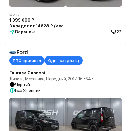
Цена
1 399 000 ₽
В кредит от 14828 ₽ /мес.
Воронеж
22
Ford
ПТС оригинал
Один владелец
Tourneo Connect, II
Дизель, Механика, Передний, 2017, 167647
Черный
Все
23 опции