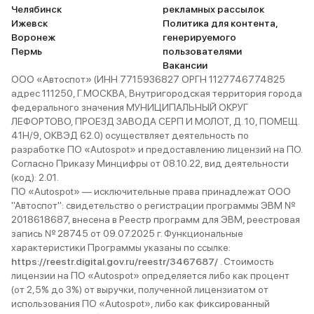
Челябинск
рекламных рассылок
Ижевск
Политика для контента,
Воронеж
генерируемого
Пермь
пользователями
Вакансии
ООО «Автоспот» (ИНН 7715936827 ОРГН 1127746774825
адрес 111250, Г.МОСКВА, Внутригородская территория города
федерального значения МУНИЦИПАЛЬНЫЙ ОКРУГ
ЛЕФОРТОВО, ПРОЕЗД ЗАВОДА СЕРП И МОЛОТ, Д. 10, ПОМЕЩ.
41Н/9, ОКВЭД 62.0) осуществляет деятельность по
разработке ПО «Autospot» и предоставлению лицензий на ПО.
Согласно Приказу Минцифры от 08.10.22, вид деятельности
(код): 2.01.
ПО «Autospot» — исключительные права принадлежат ООО
"Автоспот": свидетельство о регистрации программы ЭВМ №
2018618687, внесена в Реестр программ для ЭВМ, реестровая
запись № 28745 от 09.07.2025 г. Функциональные
характеристики Программы указаны по ссылке:
https://reestr.digital.gov.ru/reestr/3467687/
. Стоимость
лицензии на ПО «Autospot» определяется либо как процент
(от 2,5% до 3%) от выручки, полученной лицензиатом от
использования ПО «Autospot», либо как фиксированный