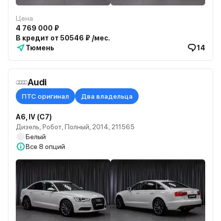
Цена
4 769 000 ₽
В кредит от 50546 ₽ /мес.
Тюмень
14
Audi
ПТС оригинал
Два владельца
A6, IV (C7)
Дизель, Робот, Полный, 2014, 211565
Белый
Все
8 опций