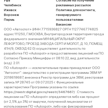
Уфа
Согласие на получение
Челябинск
рекламных рассылок
Ижевск
Политика для контента,
Воронеж
генерируемого
Пермь
пользователями
Вакансии
ООО «Автоспот» (ИНН 7715936827 ОРГН 1127746774825
адрес 111250, Г.МОСКВА, Внутригородская территория города
федерального значения МУНИЦИПАЛЬНЫЙ ОКРУГ
ЛЕФОРТОВО, ПРОЕЗД ЗАВОДА СЕРП И МОЛОТ, Д. 10, ПОМЕЩ.
41Н/9, ОКВЭД 62.0) осуществляет деятельность по
разработке ПО «Autospot» и предоставлению лицензий на ПО.
Согласно Приказу Минцифры от 08.10.22, вид деятельности
(код): 2.01.
ПО «Autospot» — исключительные права принадлежат ООО
"Автоспот": свидетельство о регистрации программы ЭВМ №
2018618687, внесена в Реестр программ для ЭВМ, реестровая
запись № 28745 от 09.07.2025 г. Функциональные
характеристики Программы указаны по ссылке:
https://reestr.digital.gov.ru/reestr/3467687/
. Стоимость
лицензии на ПО «Autospot» определяется либо как процент
(от 2,5% до 3%) от выручки, полученной лицензиатом от
использования ПО «Autospot», либо как фиксированный