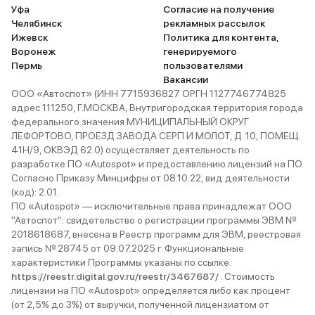
Уфа
Согласие на получение
Челябинск
рекламных рассылок
Ижевск
Политика для контента,
Воронеж
генерируемого
Пермь
пользователями
Вакансии
ООО «Автоспот» (ИНН 7715936827 ОРГН 1127746774825
адрес 111250, Г.МОСКВА, Внутригородская территория города
федерального значения МУНИЦИПАЛЬНЫЙ ОКРУГ
ЛЕФОРТОВО, ПРОЕЗД ЗАВОДА СЕРП И МОЛОТ, Д. 10, ПОМЕЩ.
41Н/9, ОКВЭД 62.0) осуществляет деятельность по
разработке ПО «Autospot» и предоставлению лицензий на ПО.
Согласно Приказу Минцифры от 08.10.22, вид деятельности
(код): 2.01.
ПО «Autospot» — исключительные права принадлежат ООО
"Автоспот": свидетельство о регистрации программы ЭВМ №
2018618687, внесена в Реестр программ для ЭВМ, реестровая
запись № 28745 от 09.07.2025 г. Функциональные
характеристики Программы указаны по ссылке:
https://reestr.digital.gov.ru/reestr/3467687/
. Стоимость
лицензии на ПО «Autospot» определяется либо как процент
(от 2,5% до 3%) от выручки, полученной лицензиатом от