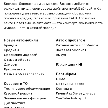
Sportage, Sorento и другие модели. Все автомобили от
официальных дилеров с заводской гарантией. Выбирайте Kia
по модели, двигателю и уровню оснащения. Возможна
покупка в кредит, trade-in и оформление КАСКО прямо на
сайте. Новая КИА на автомате — это комфорт, экономичность
и уверенность в каждой поездке.
Новые автомобили
Авто с пробегом
Бренды
Каталог авто с пробегом
Кредиты
Заказ автомобиля
Сравнения моделей
Выкуп
Отзывы об авто
Дилеры
Юр. лицам и ИП
Лучшие авто
Отзывы об автосалонах
Партнёрам
О нас
Сервисы и ТО
Сотрудничество
Техническое обслуживание
Контакты
Кузовной ремонт
Личный кабинет дилера
Замена масла и фильтров
YouTube Autospot
Диагностика
Ремонт КПП