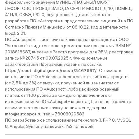
федерального значения МУНИЦИПАЛЬНЫЙ ОКРУГ
ЛЕФОРТОВО, ПРОЕЗД ЗАВОДА СЕРП И МОЛОТ, Д. 10, ПОМЕЩ.
41Н/9, ОКВЭД 62.0) осуществляет деятельность по
разработке ПО «Autospot» и предоставлению лицензий на ПО.
Согласно Приказу Минцифры от 08.10.22, вид деятельности
(код): 2.01.
ПО «Autospot» — исключительные права принадлежат ООО
"Автоспот": свидетельство о регистрации программы ЭВМ №
2018618687, внесена в Реестр программ для ЭВМ, реестровая
запись № 28745 от 09.07.2025 г. Функциональные
характеристики Программы указаны по ссылке:
https://reestr.digital.gov.ru/reestr/3467687/
. Стоимость
лицензии на ПО «Autospot» определяется либо как процент
(от 2,5% до 3%) от выручки, полученной лицензиатом от
использования ПО «Autospot», либо как фиксированный
платеж от 1100 рублей за каждого привлеченного с
использованием ПО «Autospot» клиента. Для точного расчета
стоимости отправьте заявку нашим менеджерам
info@autospot.ru
, тел. +78003020583
ПО разработано с использованием технологий: PHP 8, MySQL
8, Angular, Symfony framework, Yii2 framework.