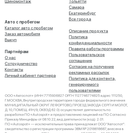
Шиномонтаж
Тольятти
Самара
Екатеринбург
Все города
Авто с пробегом
Каталог авто с пробегом
Описание продукта
Заказ автомобиля
Политика
Выкуп
конфиденциальности
Правила работы программы
Партнёрам
Пользовательское
О нас
соглашение
Сотрудничество
Согласие на получение
Контакты
рекламных рассылок
Личный кабинет партнера
Политика для контента,
генерируемого
пользователями
ООО «Автоспот» (ИНН 7715936827 ОРГН 1127746774825 адрес 111250,
Г.МОСКВА, Внутригородская территория города федерального значения
МУНИЦИПАЛЬНЫЙ ОКРУГ ЛЕФОРТОВО, ПРОЕЗД ЗАВОДА СЕРП И МОЛОТ,
Д. 10, ПОМЕЩ. 41Н/9, ОКВЭД 62.0) осуществляет деятельность по
разработке ПО «Autospot» и предоставлению лицензий на ПО. Согласно
Приказу Минцифры от 08.10.22, вид деятельности (код): 2.01.
ПО «Autospot» — исключительные права принадлежат ООО "Автоспот":
свидетельство о регистрации программы ЭВМ № 2018618687, внесена в